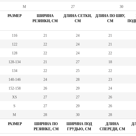
M
27
30
РАЗМЕР
ШИРИНА
ДЛИНА СЕТКИ,
ДЛИНА ПО ШВУ,
РЕЗИНКИ, СМ
СМ
СМ
ПОД
116
21
24
21
122
22
24
21
128
22
24
22
128-134
21
27
18
134
22
25
22
140-146
24
28
23
152-158
26
29
24
XS
27
27
26
S
27
29
26
M
28
30
28
РАЗМЕР
ШИРИНА ПО
ШИРИНА ПОД
ДЛИНА
ДЛ
РЕЗИНКЕ, СМ
ГРУДЬЮ, СМ
СПЕРЕДИ, СМ