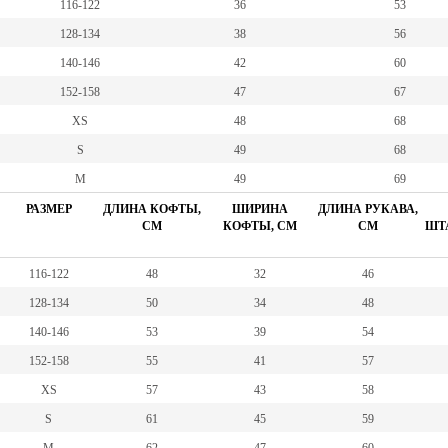
116-122
36
53
128-134
38
56
140-146
42
60
152-158
47
67
XS
48
68
S
49
68
M
49
69
РАЗМЕР
ДЛИНА КОФТЫ,
ШИРИНА
ДЛИНА РУКАВА,
СМ
КОФТЫ, СМ
СМ
ШТА
116-122
48
32
46
128-134
50
34
48
140-146
53
39
54
152-158
55
41
57
XS
57
43
58
S
61
45
59