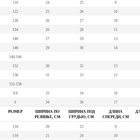
116
24
25
9
122
25
26
10
128
26
27
10
134
26
28
11
140
27
29
13
146
29
30
14
140-146
152
30
32
15
158
31
33
15
152-158
XS
32
34
16
S
34
36
17
РАЗМЕР
ШИРИНА ПО
ШИРИНА ПОД
ДЛИНА
ДЛ
РЕЗИНКЕ, СМ
ГРУДЬЮ, СМ
СПЕРЕДИ, СМ
110
20
23
9
116
21
24
10