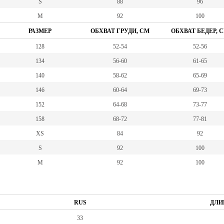
S
88
96
M
92
100
РАЗМЕР
ОБХВАТ ГРУДИ, СМ
ОБХВАТ БЕДЕР, 
128
52-54
52-56
134
56-60
61-65
140
58-62
65-69
146
60-64
69-73
152
64-68
73-77
158
68-72
77-81
XS
84
92
S
92
100
M
92
100
RUS
ДЛИ
33