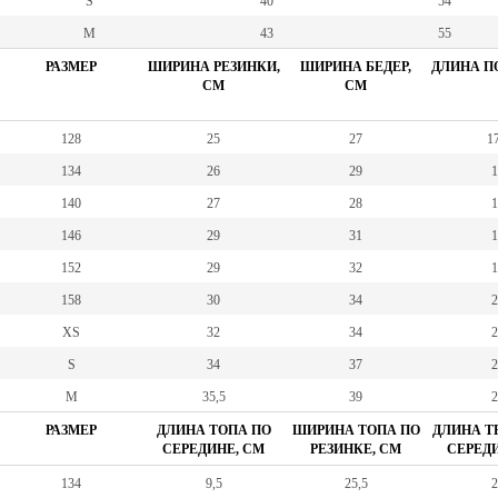
S
40
54
M
43
55
РАЗМЕР
ШИРИНА РЕЗИНКИ,
ШИРИНА БЕДЕР,
ДЛИНА ПО
СМ
СМ
128
25
27
17
134
26
29
1
140
27
28
1
146
29
31
1
152
29
32
1
158
30
34
2
XS
32
34
2
S
34
37
2
M
35,5
39
2
РАЗМЕР
ДЛИНА ТОПА ПО
ШИРИНА ТОПА ПО
ДЛИНА Т
СЕРЕДИНЕ, СМ
РЕЗИНКЕ, СМ
СЕРЕДИ
134
9,5
25,5
2