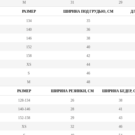
M
31
29
РАЗМЕР
ШИРИНА ПОД ГРУДЬЮ, СМ
ДЛ
134
35
140
36
146
38
152
40
158
42
XS
44
S
46
M
48
РАЗМЕР
ШИРИНА РЕЗИНКИ, СМ
ШИРИНА БЕДЕР, 
128-134
26
38
140-146
28
41
152-158
29
43
XS
32
46