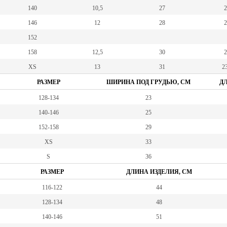
140
10,5
27
2
146
12
28
2
152
158
12,5
30
2
XS
13
31
23
РАЗМЕР
ШИРИНА ПОД ГРУДЬЮ, СМ
ДЛ
128-134
23
140-146
25
152-158
29
XS
33
S
36
РАЗМЕР
ДЛИНА ИЗДЕЛИЯ, СМ
116-122
44
128-134
48
140-146
51