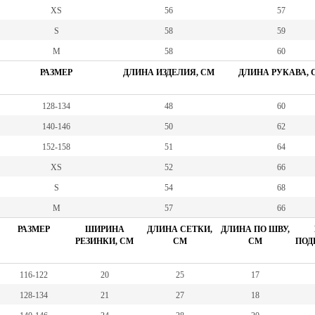
XS
56
57
S
58
59
М
58
60
РАЗМЕР
ДЛИНА ИЗДЕЛИЯ, СМ
ДЛИНА РУКАВА, 
128-134
48
60
140-146
50
62
152-158
51
64
XS
52
66
S
54
68
M
57
66
РАЗМЕР
ШИРИНА
ДЛИНА СЕТКИ,
ДЛИНА ПО ШВУ,
РЕЗИНКИ, СМ
СМ
СМ
ПОД
116-122
20
25
17
128-134
21
27
18