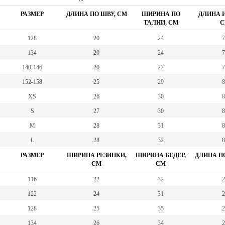
РАЗМЕР
ДЛИНА ПО ШВУ, СМ
ШИРИНА ПО
ДЛИНА И
ТАЛИИ, СМ
С
128
20
24
7
134
20
24
7
140-146
20
27
7
152-158
25
29
8
XS
26
30
8
S
27
30
8
M
28
31
8
L
28
32
8
РАЗМЕР
ШИРИНА РЕЗИНКИ,
ШИРИНА БЕДЕР,
ДЛИНА ПО
СМ
СМ
116
22
32
2
122
24
31
2
128
25
35
2
134
26
34
2