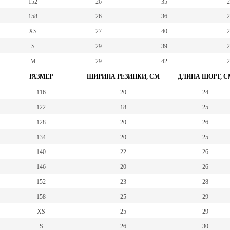
152
26
35
2
158
26
36
2
XS
27
40
2
S
29
39
2
M
29
42
2
РАЗМЕР
ШИРИНА РЕЗИНКИ, СМ
ДЛИНА ШОРТ, С
116
20
24
122
18
25
128
20
26
134
20
25
140
22
26
146
20
26
152
23
28
158
25
29
XS
25
29
S
26
30