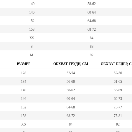
140
58-62
146
60-64
152
64-68
158
68-72
XS
84
S
88
M
92
РАЗМЕР
ОБХВАТ ГРУДИ, СМ
ОБХВАТ БЕДЕР, 
128
52-54
52-56
134
56-60
61-65
140
58-62
65-69
146
60-64
69-73
152
64-68
73-77
158
68-72
77-81
XS
84
92