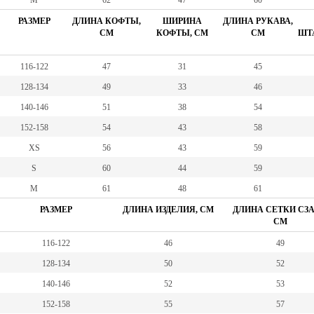
M
62
47
60
РАЗМЕР
ДЛИНА КОФТЫ,
ШИРИНА
ДЛИНА РУКАВА,
СМ
КОФТЫ, СМ
СМ
ШТА
116-122
47
31
45
128-134
49
33
46
140-146
51
38
54
152-158
54
43
58
XS
56
43
59
S
60
44
59
M
61
48
61
РАЗМЕР
ДЛИНА ИЗДЕЛИЯ, СМ
ДЛИНА СЕТКИ СЗА
СМ
116-122
46
49
128-134
50
52
140-146
52
53
152-158
55
57