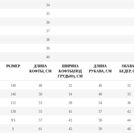
34
35
36
37
38
39
40
РАЗМЕР
ДЛИНА
ШИРИНА
ДЛИНА
ОБХВА
КОФТЫ, СМ
КОФТЫ(ПОД
РУКАВА, СМ
БЕДЕР,
ГРУДЬЮ), СМ
140
48
32
46
32
146
50
34
48
35
152
53
39
54
38
158
55
41
57
42
XS
57
43
58
44
S
61
45
59
46