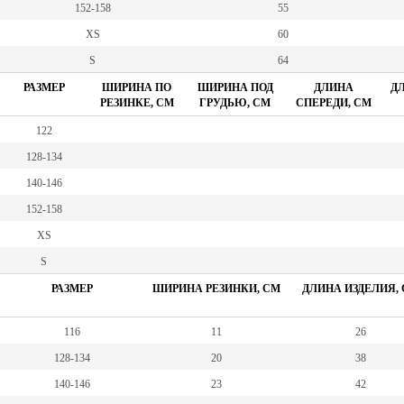
152-158
55
XS
60
S
64
РАЗМЕР
ШИРИНА ПО
ШИРИНА ПОД
ДЛИНА
ДЛ
РЕЗИНКЕ, СМ
ГРУДЬЮ, СМ
СПЕРЕДИ, СМ
122
128-134
140-146
152-158
XS
S
РАЗМЕР
ШИРИНА РЕЗИНКИ, СМ
ДЛИНА ИЗДЕЛИЯ,
116
11
26
128-134
20
38
140-146
23
42