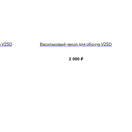
а V2SD
Васильковый чехол для обруча V2SD
2 000
₽