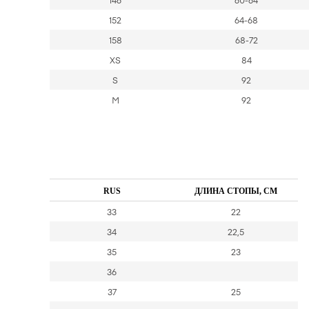
146
60-64
152
64-68
158
68-72
XS
84
S
92
M
92
RUS
ДЛИНА СТОПЫ, СМ
33
22
34
22,5
35
23
36
37
25