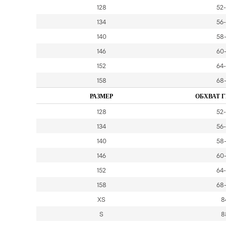
128
52
134
56
140
58
146
60
152
64
158
68
РАЗМЕР
ОБХВАТ Г
128
52
134
56
140
58
146
60
152
64
158
68
XS
8
S
8