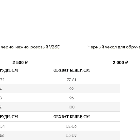
 черно-нежно-розовый V2SD
Черный чехол для обруч
2 500
₽
2 000
₽
РУДИ, СМ
ОБХВАТ БЕДЕР, СМ
-72
77-81
4
92
8
96
2
100
РУДИ, СМ
ОБХВАТ БЕДЕР, СМ
-54
52-56
-56
55-59