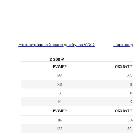
Нежно-розовый чехол для булав V2SD
Портплед
2 300
₽
РАЗМЕР
ОБХВАТ Г
158
68
XS
8
S
8
M
9
РАЗМЕР
ОБХВАТ Г
116
50
122
52