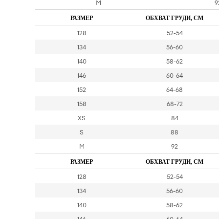
M
9
РАЗМЕР
ОБХВАТ ГРУДИ, СМ
128
52-54
134
56-60
140
58-62
146
60-64
152
64-68
158
68-72
XS
84
S
88
M
92
РАЗМЕР
ОБХВАТ ГРУДИ, СМ
128
52-54
134
56-60
140
58-62