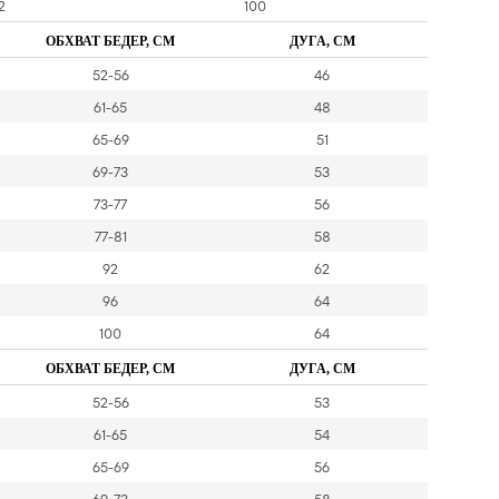
2
100
ОБХВАТ БЕДЕР, СМ
ДУГА, СМ
52-56
46
61-65
48
65-69
51
69-73
53
73-77
56
77-81
58
92
62
96
64
100
64
ОБХВАТ БЕДЕР, СМ
ДУГА, СМ
52-56
53
61-65
54
65-69
56