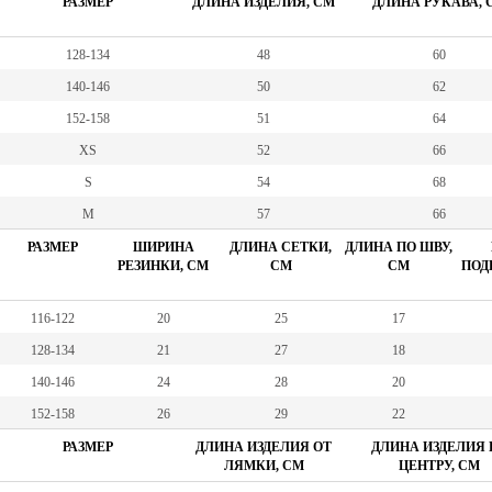
РАЗМЕР
ДЛИНА ИЗДЕЛИЯ, СМ
ДЛИНА РУКАВА, 
128-134
48
60
140-146
50
62
152-158
51
64
XS
52
66
S
54
68
M
57
66
РАЗМЕР
ШИРИНА
ДЛИНА СЕТКИ,
ДЛИНА ПО ШВУ,
РЕЗИНКИ, СМ
СМ
СМ
ПОД
116-122
20
25
17
128-134
21
27
18
140-146
24
28
20
152-158
26
29
22
РАЗМЕР
ДЛИНА ИЗДЕЛИЯ ОТ
ДЛИНА ИЗДЕЛИЯ 
ЛЯМКИ, СМ
ЦЕНТРУ, СМ