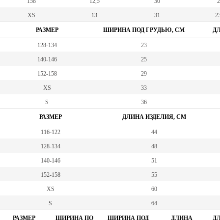
158
12,5
30
2
XS
13
31
23
РАЗМЕР
ШИРИНА ПОД ГРУДЬЮ, СМ
ДЛ
128-134
23
140-146
25
152-158
29
XS
33
S
36
РАЗМЕР
ДЛИНА ИЗДЕЛИЯ, СМ
116-122
44
128-134
48
140-146
51
152-158
55
XS
60
S
64
РАЗМЕР
ШИРИНА ПО
ШИРИНА ПОД
ДЛИНА
ДЛ