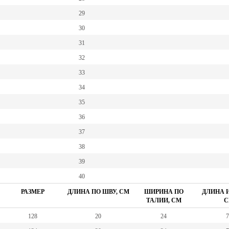
29
30
31
32
33
34
35
36
37
38
39
40
РАЗМЕР
ДЛИНА ПО ШВУ, СМ
ШИРИНА ПО
ДЛИНА И
ТАЛИИ, СМ
С
128
20
24
7