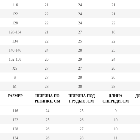
116
21
24
21
122
22
24
21
128
22
24
22
128-134
21
27
18
134
22
25
22
140-146
24
28
23
152-158
26
29
24
XS
27
27
26
S
27
29
26
M
28
30
28
РАЗМЕР
ШИРИНА ПО
ШИРИНА ПОД
ДЛИНА
ДЛ
РЕЗИНКЕ, СМ
ГРУДЬЮ, СМ
СПЕРЕДИ, СМ
116
24
25
9
122
25
26
10
128
26
27
10
134
26
28
11