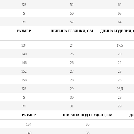
XS
52
62
S
56
63
M
57
64
РАЗМЕР
ШИРИНА РЕЗИНКИ, СМ
ДЛИНА ИЗДЕЛИЯ,
134
24
17,5
140
25
20
146
26
22
152
27
23
158
28
25
XS
29
26,5
S
30
28
M
31
29
РАЗМЕР
ШИРИНА ПОД ГРУДЬЮ, СМ
ДЛ
134
35
140
36