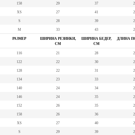
158
29
37
2
XS
27
41
2
S
28
39
2
M
33
43
2
РАЗМЕР
ШИРИНА РЕЗИНКИ,
ШИРИНА БЕДЕР,
ДЛИНА ПО
СМ
СМ
116
21
28
2
122
22
30
2
128
22
31
2
134
23
33
2
140
24
34
2
146
24
35
2
152
26
35
2
158
26
36
2
XS
27
40
2
S
29
39
2