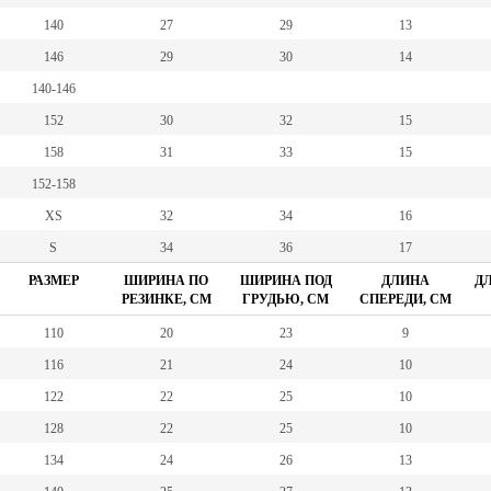
140
27
29
13
146
29
30
14
140-146
152
30
32
15
158
31
33
15
152-158
XS
32
34
16
S
34
36
17
РАЗМЕР
ШИРИНА ПО
ШИРИНА ПОД
ДЛИНА
ДЛ
РЕЗИНКЕ, СМ
ГРУДЬЮ, СМ
СПЕРЕДИ, СМ
110
20
23
9
116
21
24
10
122
22
25
10
128
22
25
10
134
24
26
13