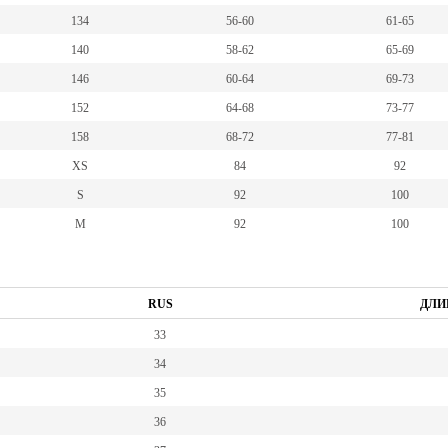
134
56-60
61-65
140
58-62
65-69
146
60-64
69-73
152
64-68
73-77
158
68-72
77-81
XS
84
92
S
92
100
M
92
100
RUS
ДЛИ
33
34
35
36