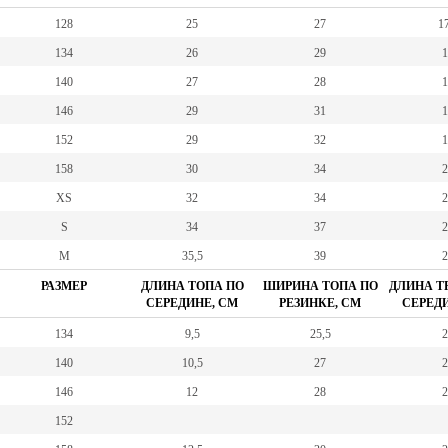
128
25
27
17
134
26
29
1
140
27
28
1
146
29
31
1
152
29
32
1
158
30
34
2
XS
32
34
2
S
34
37
2
M
35,5
39
2
РАЗМЕР
ДЛИНА ТОПА ПО
ШИРИНА ТОПА ПО
ДЛИНА Т
СЕРЕДИНЕ, СМ
РЕЗИНКЕ, СМ
СЕРЕДИ
134
9,5
25,5
2
140
10,5
27
2
146
12
28
2
152