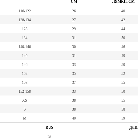
СМ
ЛЯМКИ, СМ
116-122
26
40
128-134
27
42
128
29
44
134
31
50
140-146
30
46
140
31
49
146
33
50
152
35
52
158
37
55
152-158
33
50
XS
38
55
S
38
58
M
40
59
RUS
ДЛИ
28