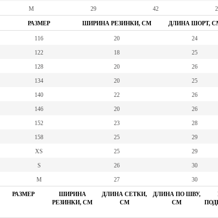
M
29
42
2
РАЗМЕР
ШИРИНА РЕЗИНКИ, СМ
ДЛИНА ШОРТ, С
116
20
24
122
18
25
128
20
26
134
20
25
140
22
26
146
20
26
152
23
28
158
25
29
XS
25
29
S
26
30
M
27
30
РАЗМЕР
ШИРИНА
ДЛИНА СЕТКИ,
ДЛИНА ПО ШВУ,
РЕЗИНКИ, СМ
СМ
СМ
ПОД