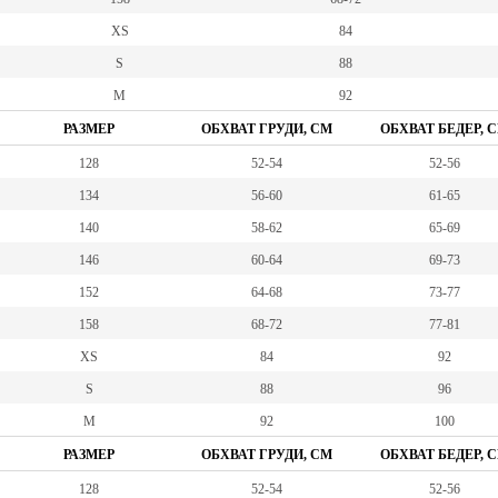
XS
84
S
88
M
92
РАЗМЕР
ОБХВАТ ГРУДИ, СМ
ОБХВАТ БЕДЕР, 
128
52-54
52-56
134
56-60
61-65
140
58-62
65-69
146
60-64
69-73
152
64-68
73-77
158
68-72
77-81
XS
84
92
S
88
96
M
92
100
РАЗМЕР
ОБХВАТ ГРУДИ, СМ
ОБХВАТ БЕДЕР, 
128
52-54
52-56