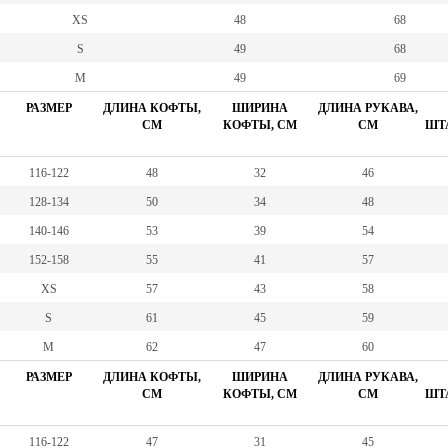
XS
48
68
S
49
68
M
49
69
РАЗМЕР
ДЛИНА КОФТЫ,
ШИРИНА
ДЛИНА РУКАВА,
СМ
КОФТЫ, СМ
СМ
ШТА
116-122
48
32
46
128-134
50
34
48
140-146
53
39
54
152-158
55
41
57
XS
57
43
58
S
61
45
59
M
62
47
60
РАЗМЕР
ДЛИНА КОФТЫ,
ШИРИНА
ДЛИНА РУКАВА,
СМ
КОФТЫ, СМ
СМ
ШТА
116-122
47
31
45