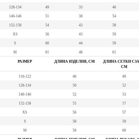
128-134
49
33
46
140-146
51
38
54
152-158
54
43
58
XS
56
43
59
S
60
44
59
M
61
48
61
РАЗМЕР
ДЛИНА ИЗДЕЛИЯ, СМ
ДЛИНА СЕТКИ СЗА
СМ
116-122
46
49
128-134
50
52
140-146
52
53
152-158
55
57
XS
56
57
S
58
59
М
58
60