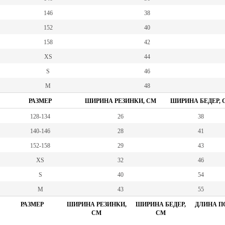
146
38
152
40
158
42
XS
44
S
46
M
48
РАЗМЕР
ШИРИНА РЕЗИНКИ, СМ
ШИРИНА БЕДЕР, 
128-134
26
38
140-146
28
41
152-158
29
43
XS
32
46
S
40
54
M
43
55
РАЗМЕР
ШИРИНА РЕЗИНКИ,
ШИРИНА БЕДЕР,
ДЛИНА ПО
СМ
СМ