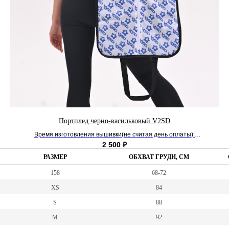
Портплед черно-васильковый V2SD
Время изготовления вышивки(не считая день оплаты):
Стандартный: от 10 рабочих дней.
2 500
₽
РАЗМЕР
ОБХВАТ ГРУДИ, СМ
158
68-72
XS
84
S
88
M
92