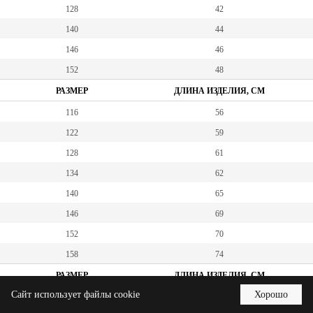
128
42
140
44
146
46
152
48
РАЗМЕР
ДЛИНА ИЗДЕЛИЯ, СМ
116
56
122
59
128
61
134
62
140
65
146
69
152
70
158
74
РАЗМЕР
ДЛИНА ИЗДЕЛИЯ, СМ
Сайт использует файлы cookie
Хорошо
116