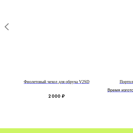
Фиолетовый чехол для обруча V2SD
Портпл
Время изгот
2 000
₽
Стандар