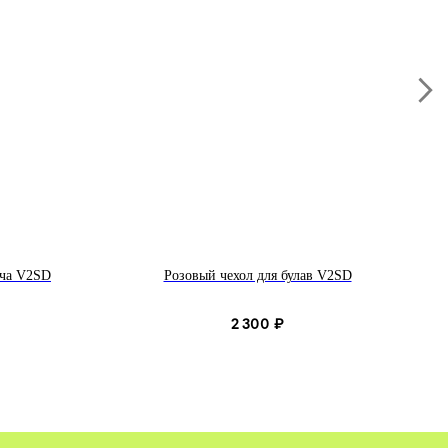
яча V2SD
Розовый чехол для булав V2SD
2 300
₽