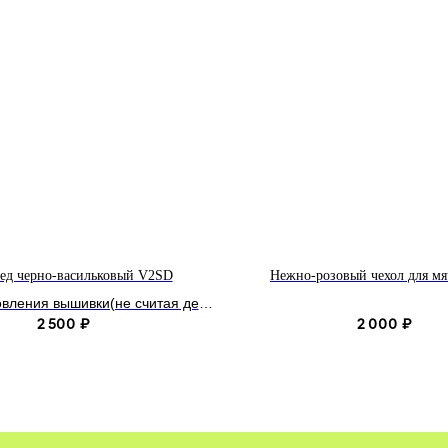
ед черно-васильковый V2SD
Нежно-розовый чехол для м
овления вышивки(не считая день
2 500
2 000
оплаты):
₽
₽
тный: от 10 рабочих дней.