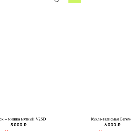
ок – мишка мятный V2SD
Кукла-талисман Бегем
5 000
6 000
₽
₽