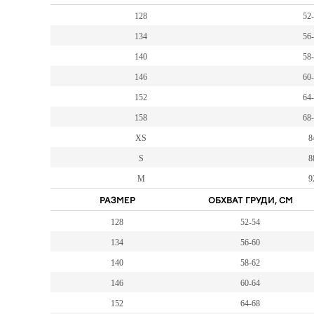
128
52
134
56
140
58
146
60
152
64
158
68
XS
8
S
8
M
9
РАЗМЕР
ОБХВАТ ГРУДИ, СМ
128
52-54
134
56-60
140
58-62
146
60-64
152
64-68