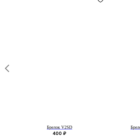
Брелок V2SD
Брел
400
₽