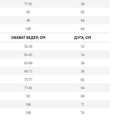
77-81
58
92
62
96
64
100
64
ОБХВАТ БЕДЕР, СМ
ДУГА, СМ
52-56
53
61-65
54
65-69
56
69-73
58
73-77
62
77-81
64
92
69
100
71
100
74