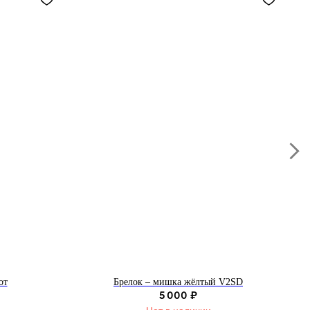
от
Брелок – мишка жёлтый V2SD
5 000
₽