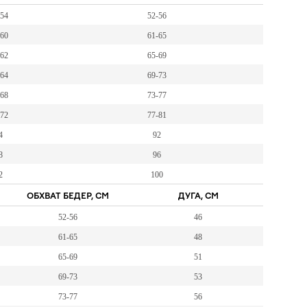
-54
52-56
-60
61-65
-62
65-69
-64
69-73
-68
73-77
-72
77-81
4
92
8
96
2
100
ОБХВАТ БЕДЕР, СМ
ДУГА, СМ
52-56
46
61-65
48
65-69
51
69-73
53
73-77
56