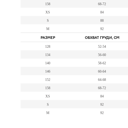
158
68-72
XS
84
S
88
M
92
РАЗМЕР
ОБХВАТ ГРУДИ, СМ
128
52-54
134
56-60
140
58-62
146
60-64
152
64-68
158
68-72
XS
84
S
92
M
92