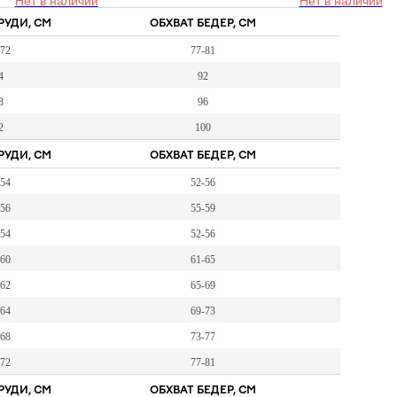
Нет в наличии
Нет в наличии
РУДИ, СМ
ОБХВАТ БЕДЕР, СМ
-72
77-81
4
92
8
96
2
100
РУДИ, СМ
ОБХВАТ БЕДЕР, СМ
-54
52-56
-56
55-59
-54
52-56
-60
61-65
-62
65-69
-64
69-73
-68
73-77
-72
77-81
РУДИ, СМ
ОБХВАТ БЕДЕР, СМ