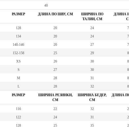
40
РАЗМЕР
ДЛИНА ПО ШВУ, СМ
ШИРИНА ПО
ДЛИНА И
ТАЛИИ, СМ
С
128
20
24
7
134
20
24
7
140-146
20
27
7
152-158
25
29
8
XS
26
30
8
S
27
30
8
M
28
31
8
L
28
32
8
РАЗМЕР
ШИРИНА РЕЗИНКИ,
ШИРИНА БЕДЕР,
ДЛИНА ПО
СМ
СМ
116
22
32
2
122
24
31
2
128
25
35
2