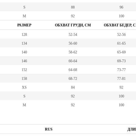
S
88
96
M
92
100
РАЗМЕР
ОБХВАТ ГРУДИ, СМ
ОБХВАТ БЕДЕР, 
128
52-54
52-56
134
56-60
61-65
140
58-62
65-69
146
60-64
69-73
152
64-68
73-77
158
68-72
77-81
XS
84
92
S
92
100
M
92
100
RUS
ДЛИ