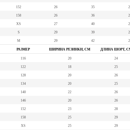
152
26
35
2
158
26
36
2
XS
27
40
2
S
29
39
2
M
29
42
2
РАЗМЕР
ШИРИНА РЕЗИНКИ, СМ
ДЛИНА ШОРТ, С
116
20
24
122
18
25
128
20
26
134
20
25
140
22
26
146
20
26
152
23
28
158
25
29
XS
25
29