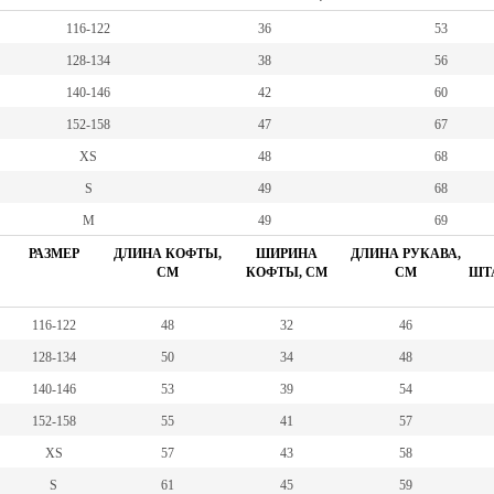
116-122
36
53
128-134
38
56
140-146
42
60
152-158
47
67
XS
48
68
S
49
68
M
49
69
РАЗМЕР
ДЛИНА КОФТЫ,
ШИРИНА
ДЛИНА РУКАВА,
СМ
КОФТЫ, СМ
СМ
ШТА
116-122
48
32
46
128-134
50
34
48
140-146
53
39
54
152-158
55
41
57
XS
57
43
58
S
61
45
59