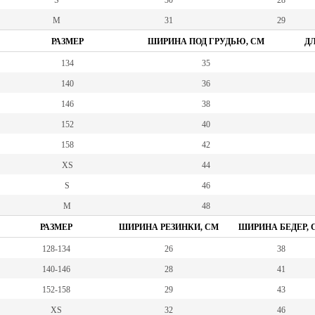
S
30
28
M
31
29
РАЗМЕР
ШИРИНА ПОД ГРУДЬЮ, СМ
ДЛ
134
35
140
36
146
38
152
40
158
42
XS
44
S
46
M
48
РАЗМЕР
ШИРИНА РЕЗИНКИ, СМ
ШИРИНА БЕДЕР, 
128-134
26
38
140-146
28
41
152-158
29
43
XS
32
46