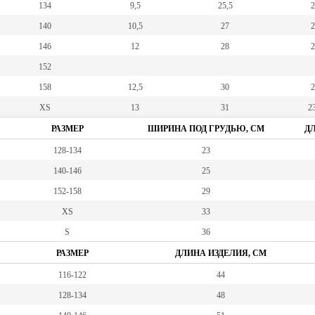
134
9,5
25,5
2
140
10,5
27
2
146
12
28
2
152
158
12,5
30
2
XS
13
31
23
РАЗМЕР
ШИРИНА ПОД ГРУДЬЮ, СМ
ДЛ
128-134
23
140-146
25
152-158
29
XS
33
S
36
РАЗМЕР
ДЛИНА ИЗДЕЛИЯ, СМ
116-122
44
128-134
48