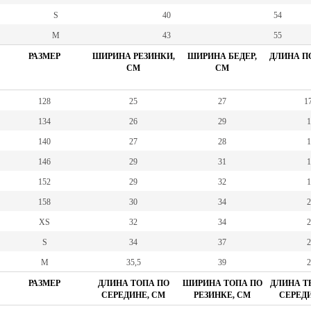
S
40
54
M
43
55
РАЗМЕР
ШИРИНА РЕЗИНКИ,
ШИРИНА БЕДЕР,
ДЛИНА ПО
СМ
СМ
128
25
27
17
134
26
29
1
140
27
28
1
146
29
31
1
152
29
32
1
158
30
34
2
XS
32
34
2
S
34
37
2
M
35,5
39
2
РАЗМЕР
ДЛИНА ТОПА ПО
ШИРИНА ТОПА ПО
ДЛИНА Т
СЕРЕДИНЕ, СМ
РЕЗИНКЕ, СМ
СЕРЕДИ