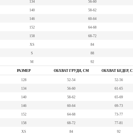
134
56-60
140
58-62
146
60-64
152
64-68
158
68-72
XS
84
S
88
M
92
РАЗМЕР
ОБХВАТ ГРУДИ, СМ
ОБХВАТ БЕДЕР, 
128
52-54
52-56
134
56-60
61-65
140
58-62
65-69
146
60-64
69-73
152
64-68
73-77
158
68-72
77-81
XS
84
92