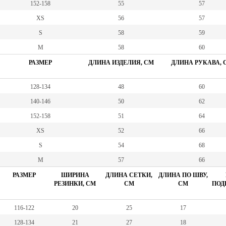
152-158
55
57
XS
56
57
S
58
59
М
58
60
РАЗМЕР
ДЛИНА ИЗДЕЛИЯ, СМ
ДЛИНА РУКАВА, 
128-134
48
60
140-146
50
62
152-158
51
64
XS
52
66
S
54
68
M
57
66
РАЗМЕР
ШИРИНА
ДЛИНА СЕТКИ,
ДЛИНА ПО ШВУ,
РЕЗИНКИ, СМ
СМ
СМ
ПОД
116-122
20
25
17
128-134
21
27
18