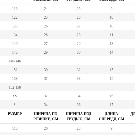
116
24
25
9
122
25
26
10
128
26
27
10
134
26
28
11
140
27
29
13
146
29
30
14
140-146
152
30
32
15
158
31
33
15
152-158
XS
32
34
16
S
34
36
17
РАЗМЕР
ШИРИНА ПО
ШИРИНА ПОД
ДЛИНА
ДЛ
РЕЗИНКЕ, СМ
ГРУДЬЮ, СМ
СПЕРЕДИ, СМ
110
20
23
9