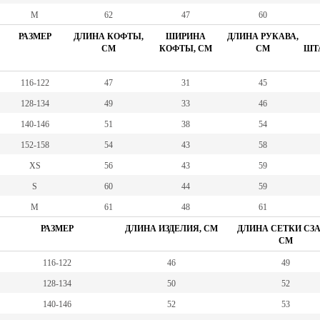
M
62
47
60
РАЗМЕР
ДЛИНА КОФТЫ,
ШИРИНА
ДЛИНА РУКАВА,
СМ
КОФТЫ, СМ
СМ
ШТА
116-122
47
31
45
128-134
49
33
46
140-146
51
38
54
152-158
54
43
58
XS
56
43
59
S
60
44
59
M
61
48
61
РАЗМЕР
ДЛИНА ИЗДЕЛИЯ, СМ
ДЛИНА СЕТКИ СЗА
СМ
116-122
46
49
128-134
50
52
140-146
52
53