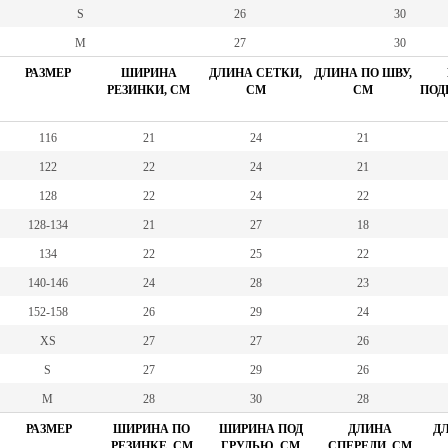
S
26
30
M
27
30
РАЗМЕР
ШИРИНА
ДЛИНА СЕТКИ,
ДЛИНА ПО ШВУ,
РЕЗИНКИ, СМ
СМ
СМ
ПОД
116
21
24
21
122
22
24
21
128
22
24
22
128-134
21
27
18
134
22
25
22
140-146
24
28
23
152-158
26
29
24
XS
27
27
26
S
27
29
26
M
28
30
28
РАЗМЕР
ШИРИНА ПО
ШИРИНА ПОД
ДЛИНА
ДЛ
РЕЗИНКЕ, СМ
ГРУДЬЮ, СМ
СПЕРЕДИ, СМ