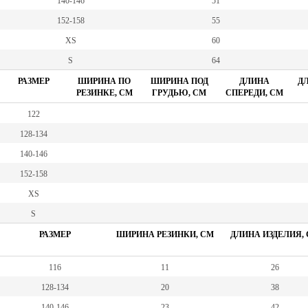
140-146
51
152-158
55
XS
60
S
64
РАЗМЕР
ШИРИНА ПО
ШИРИНА ПОД
ДЛИНА
ДЛ
РЕЗИНКЕ, СМ
ГРУДЬЮ, СМ
СПЕРЕДИ, СМ
122
128-134
140-146
152-158
XS
S
РАЗМЕР
ШИРИНА РЕЗИНКИ, СМ
ДЛИНА ИЗДЕЛИЯ,
116
11
26
128-134
20
38
140-146
23
42