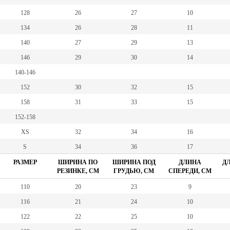
128
26
27
10
134
26
28
11
140
27
29
13
146
29
30
14
140-146
152
30
32
15
158
31
33
15
152-158
XS
32
34
16
S
34
36
17
РАЗМЕР
ШИРИНА ПО
ШИРИНА ПОД
ДЛИНА
ДЛ
РЕЗИНКЕ, СМ
ГРУДЬЮ, СМ
СПЕРЕДИ, СМ
110
20
23
9
116
21
24
10
122
22
25
10