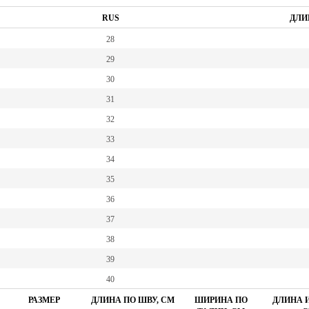
RUS
ДЛИ
28
29
30
31
32
33
34
35
36
37
38
39
40
РАЗМЕР
ДЛИНА ПО ШВУ, СМ
ШИРИНА ПО
ДЛИНА И