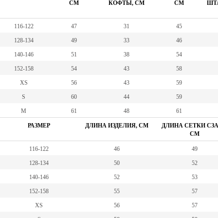
СМ
КОФТЫ, СМ
СМ
ШТА
116-122
47
31
45
128-134
49
33
46
140-146
51
38
54
152-158
54
43
58
XS
56
43
59
S
60
44
59
M
61
48
61
РАЗМЕР
ДЛИНА ИЗДЕЛИЯ, СМ
ДЛИНА СЕТКИ СЗА
СМ
116-122
46
49
128-134
50
52
140-146
52
53
152-158
55
57
XS
56
57