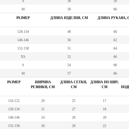
S
58
59
М
58
60
РАЗМЕР
ДЛИНА ИЗДЕЛИЯ, СМ
ДЛИНА РУКАВА, 
128-134
48
60
140-146
50
62
152-158
51
64
XS
52
66
S
54
68
M
57
66
РАЗМЕР
ШИРИНА
ДЛИНА СЕТКИ,
ДЛИНА ПО ШВУ,
РЕЗИНКИ, СМ
СМ
СМ
ПОД
116-122
20
25
17
128-134
21
27
18
140-146
24
28
20
152-158
26
29
22