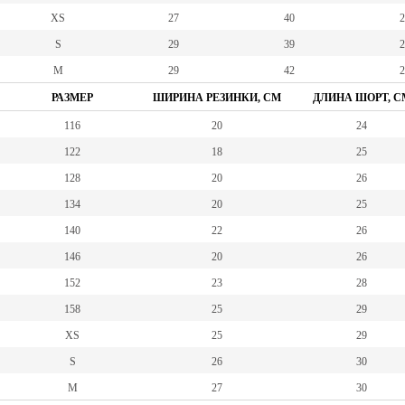
XS
27
40
2
S
29
39
2
M
29
42
2
РАЗМЕР
ШИРИНА РЕЗИНКИ, СМ
ДЛИНА ШОРТ, С
116
20
24
122
18
25
128
20
26
134
20
25
140
22
26
146
20
26
152
23
28
158
25
29
XS
25
29
S
26
30
M
27
30