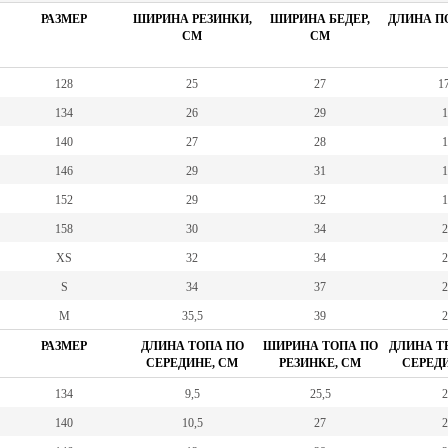
РАЗМЕР
ШИРИНА РЕЗИНКИ,
ШИРИНА БЕДЕР,
ДЛИНА ПО
СМ
СМ
128
25
27
17
134
26
29
1
140
27
28
1
146
29
31
1
152
29
32
1
158
30
34
2
XS
32
34
2
S
34
37
2
M
35,5
39
2
РАЗМЕР
ДЛИНА ТОПА ПО
ШИРИНА ТОПА ПО
ДЛИНА Т
СЕРЕДИНЕ, СМ
РЕЗИНКЕ, СМ
СЕРЕДИ
134
9,5
25,5
2
140
10,5
27
2