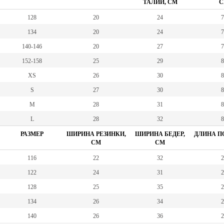
ТАЛИИ, СМ
С
128
20
24
7
134
20
24
7
140-146
20
27
7
152-158
25
29
8
XS
26
30
8
S
27
30
8
M
28
31
8
L
28
32
8
РАЗМЕР
ШИРИНА РЕЗИНКИ,
ШИРИНА БЕДЕР,
ДЛИНА ПО
СМ
СМ
116
22
32
2
122
24
31
2
128
25
35
2
134
26
34
2
140
26
36
2