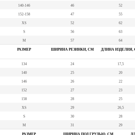
140-146
46
52
152-158
47
55
XS
52
62
S
56
63
M
57
64
РАЗМЕР
ШИРИНА РЕЗИНКИ, СМ
ДЛИНА ИЗДЕЛИЯ,
134
24
17,5
140
25
20
146
26
22
152
27
23
158
28
25
XS
29
26,5
S
30
28
M
31
29
РАЗМЕР
ШИРИНА ПОД ГРУДЬЮ, СМ
ДЛ