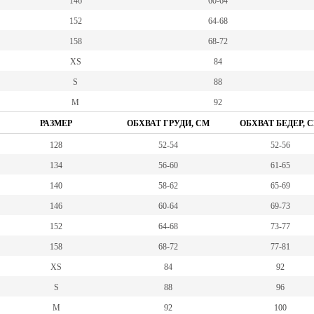
146
60-64
152
64-68
158
68-72
XS
84
S
88
M
92
РАЗМЕР
ОБХВАТ ГРУДИ, СМ
ОБХВАТ БЕДЕР, 
128
52-54
52-56
134
56-60
61-65
140
58-62
65-69
146
60-64
69-73
152
64-68
73-77
158
68-72
77-81
XS
84
92
S
88
96
M
92
100