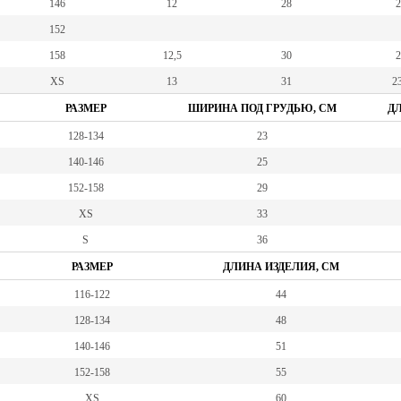
146
12
28
2
152
158
12,5
30
2
XS
13
31
23
РАЗМЕР
ШИРИНА ПОД ГРУДЬЮ, СМ
ДЛ
128-134
23
140-146
25
152-158
29
XS
33
S
36
РАЗМЕР
ДЛИНА ИЗДЕЛИЯ, СМ
116-122
44
128-134
48
140-146
51
152-158
55
XS
60