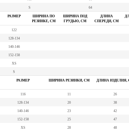
S
64
РАЗМЕР
ШИРИНА ПО
ШИРИНА ПОД
ДЛИНА
ДЛ
РЕЗИНКЕ, СМ
ГРУДЬЮ, СМ
СПЕРЕДИ, СМ
122
128-134
140-146
152-158
XS
S
РАЗМЕР
ШИРИНА РЕЗИНКИ, СМ
ДЛИНА ИЗДЕЛИЯ,
116
11
26
128-134
20
38
140-146
23
42
152-158
25
47
XS
28
48