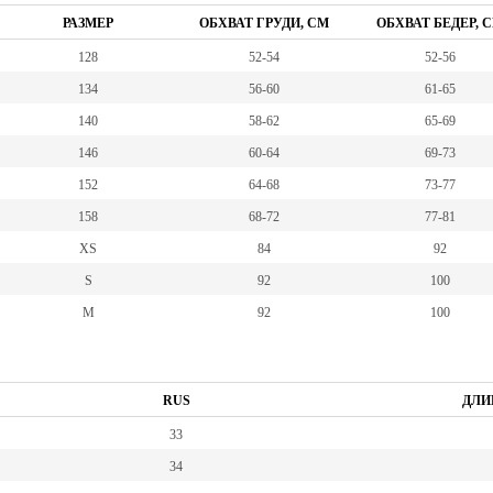
РАЗМЕР
ОБХВАТ ГРУДИ, СМ
ОБХВАТ БЕДЕР, 
128
52-54
52-56
134
56-60
61-65
140
58-62
65-69
146
60-64
69-73
152
64-68
73-77
158
68-72
77-81
XS
84
92
S
92
100
M
92
100
RUS
ДЛИ
33
34