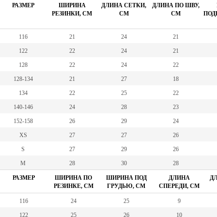
РАЗМЕР
ШИРИНА
ДЛИНА СЕТКИ,
ДЛИНА ПО ШВУ,
РЕЗИНКИ, СМ
СМ
СМ
ПОД
116
21
24
21
122
22
24
21
128
22
24
22
128-134
21
27
18
134
22
25
22
140-146
24
28
23
152-158
26
29
24
XS
27
27
26
S
27
29
26
M
28
30
28
РАЗМЕР
ШИРИНА ПО
ШИРИНА ПОД
ДЛИНА
ДЛ
РЕЗИНКЕ, СМ
ГРУДЬЮ, СМ
СПЕРЕДИ, СМ
116
24
25
9
122
25
26
10