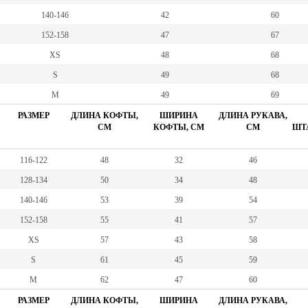
140-146
42
60
152-158
47
67
XS
48
68
S
49
68
M
49
69
РАЗМЕР
ДЛИНА КОФТЫ,
ШИРИНА
ДЛИНА РУКАВА,
СМ
КОФТЫ, СМ
СМ
ШТА
116-122
48
32
46
128-134
50
34
48
140-146
53
39
54
152-158
55
41
57
XS
57
43
58
S
61
45
59
M
62
47
60
РАЗМЕР
ДЛИНА КОФТЫ,
ШИРИНА
ДЛИНА РУКАВА,