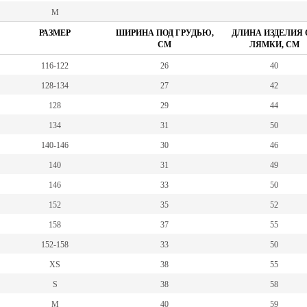
M
РАЗМЕР
ШИРИНА ПОД ГРУДЬЮ,
ДЛИНА ИЗДЕЛИЯ 
СМ
ЛЯМКИ, СМ
116-122
26
40
128-134
27
42
128
29
44
134
31
50
140-146
30
46
140
31
49
146
33
50
152
35
52
158
37
55
152-158
33
50
XS
38
55
S
38
58
M
40
59