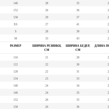
146
28
35
2
152
26
36
2
158
29
37
2
XS
27
41
2
S
28
39
2
M
33
43
2
РАЗМЕР
ШИРИНА РЕЗИНКИ,
ШИРИНА БЕДЕР,
ДЛИНА ПО
СМ
СМ
116
21
28
2
122
22
30
2
128
22
31
2
134
23
33
2
140
24
34
2
146
24
35
2
152
26
35
2
158
26
36
2