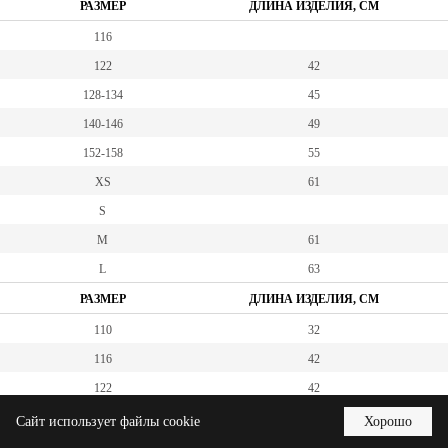
РАЗМЕР
ДЛИНА ИЗДЕЛИЯ, СМ
116
122
42
128-134
45
140-146
49
152-158
55
XS
61
S
M
61
L
63
РАЗМЕР
ДЛИНА ИЗДЕЛИЯ, СМ
110
32
116
42
122
42
116-122
41
Сайт использует файлы cookie
Хорошо
128