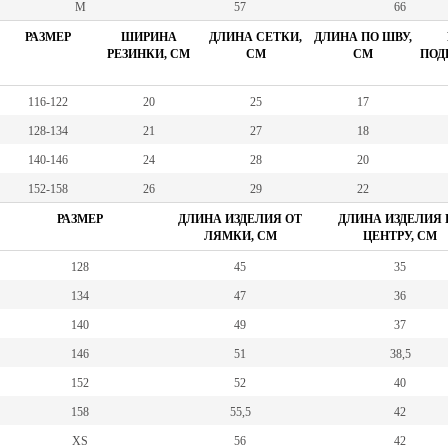
M
57
66
РАЗМЕР
ШИРИНА
ДЛИНА СЕТКИ,
ДЛИНА ПО ШВУ,
РЕЗИНКИ, СМ
СМ
СМ
ПОД
116-122
20
25
17
128-134
21
27
18
140-146
24
28
20
152-158
26
29
22
РАЗМЕР
ДЛИНА ИЗДЕЛИЯ ОТ
ДЛИНА ИЗДЕЛИЯ 
ЛЯМКИ, СМ
ЦЕНТРУ, СМ
128
45
35
134
47
36
140
49
37
146
51
38,5
152
52
40
158
55,5
42
XS
56
42