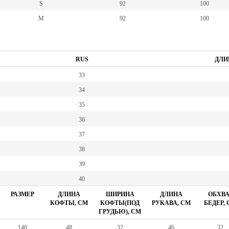
S
92
100
M
92
100
RUS
ДЛИ
33
34
35
36
37
38
39
40
РАЗМЕР
ДЛИНА
ШИРИНА
ДЛИНА
ОБХВА
КОФТЫ, СМ
КОФТЫ(ПОД
РУКАВА, СМ
БЕДЕР,
ГРУДЬЮ), СМ
140
48
32
46
32