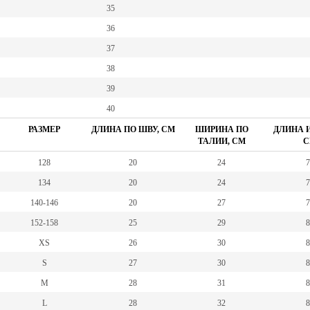
35
36
37
38
39
40
РАЗМЕР
ДЛИНА ПО ШВУ, СМ
ШИРИНА ПО
ДЛИНА И
ТАЛИИ, СМ
С
128
20
24
7
134
20
24
7
140-146
20
27
7
152-158
25
29
8
XS
26
30
8
S
27
30
8
M
28
31
8
L
28
32
8