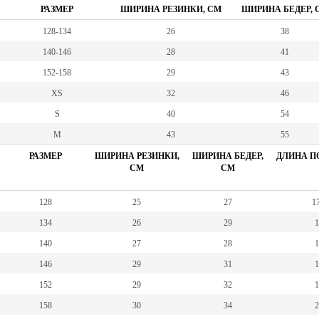
РАЗМЕР
ШИРИНА РЕЗИНКИ, СМ
ШИРИНА БЕДЕР, 
128-134
26
38
140-146
28
41
152-158
29
43
XS
32
46
S
40
54
M
43
55
РАЗМЕР
ШИРИНА РЕЗИНКИ,
ШИРИНА БЕДЕР,
ДЛИНА ПО
СМ
СМ
128
25
27
17
134
26
29
1
140
27
28
1
146
29
31
1
152
29
32
1
158
30
34
2