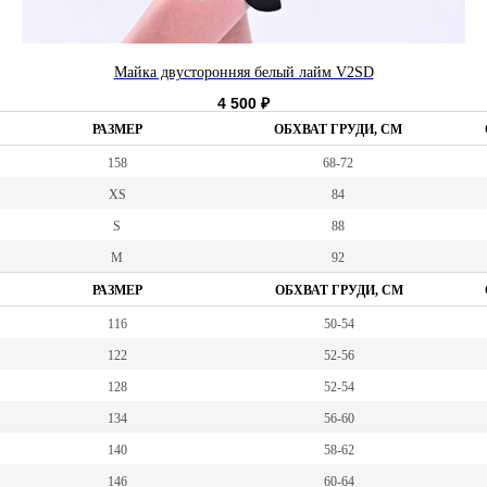
Майка двусторонняя белый лайм V2SD
4 500
₽
РАЗМЕР
ОБХВАТ ГРУДИ, СМ
158
68-72
XS
84
S
88
M
92
РАЗМЕР
ОБХВАТ ГРУДИ, СМ
116
50-54
122
52-56
128
52-54
134
56-60
140
58-62
146
60-64