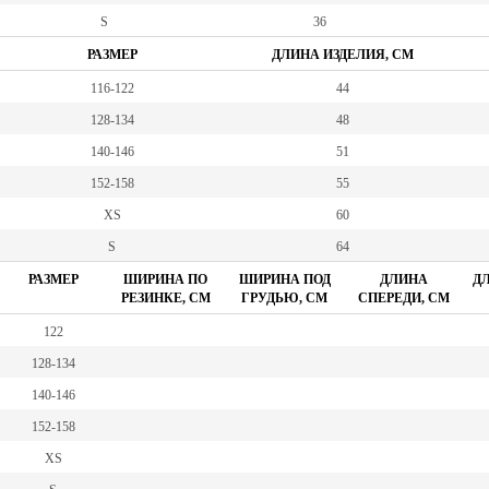
S
36
РАЗМЕР
ДЛИНА ИЗДЕЛИЯ, СМ
116-122
44
128-134
48
140-146
51
152-158
55
XS
60
S
64
РАЗМЕР
ШИРИНА ПО
ШИРИНА ПОД
ДЛИНА
ДЛ
РЕЗИНКЕ, СМ
ГРУДЬЮ, СМ
СПЕРЕДИ, СМ
122
128-134
140-146
152-158
XS