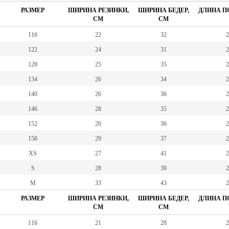
РАЗМЕР
ШИРИНА РЕЗИНКИ,
ШИРИНА БЕДЕР,
ДЛИНА ПО
СМ
СМ
116
22
32
2
122
24
31
2
128
25
35
2
134
26
34
2
140
26
36
2
146
28
35
2
152
26
36
2
158
29
37
2
XS
27
41
2
S
28
39
2
M
33
43
2
РАЗМЕР
ШИРИНА РЕЗИНКИ,
ШИРИНА БЕДЕР,
ДЛИНА ПО
СМ
СМ
116
21
28
2