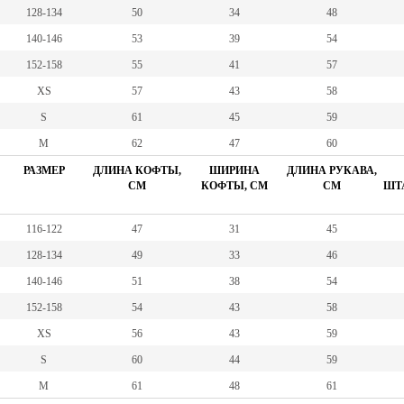
128-134
50
34
48
140-146
53
39
54
152-158
55
41
57
XS
57
43
58
S
61
45
59
M
62
47
60
РАЗМЕР
ДЛИНА КОФТЫ,
ШИРИНА
ДЛИНА РУКАВА,
СМ
КОФТЫ, СМ
СМ
ШТА
116-122
47
31
45
128-134
49
33
46
140-146
51
38
54
152-158
54
43
58
XS
56
43
59
S
60
44
59
M
61
48
61