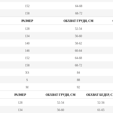
152
64-68
158
68-72
РАЗМЕР
ОБХВАТ ГРУДИ, СМ
128
52-54
134
56-60
140
58-62
146
60-64
152
64-68
158
68-72
XS
84
S
88
M
92
РАЗМЕР
ОБХВАТ ГРУДИ, СМ
ОБХВАТ БЕДЕР, 
128
52-54
52-56
134
56-60
61-65