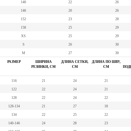
140
22
26
146
20
26
152
23
28
158
25
29
XS
25
29
S
26
30
M
27
30
РАЗМЕР
ШИРИНА
ДЛИНА СЕТКИ,
ДЛИНА ПО ШВУ,
РЕЗИНКИ, СМ
СМ
СМ
ПОД
116
21
24
21
122
22
24
21
128
22
24
22
128-134
21
27
18
134
22
25
22
140-146
24
28
23