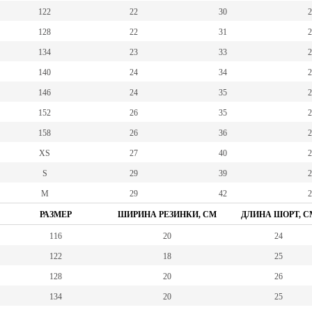
122
22
30
2
128
22
31
2
134
23
33
2
140
24
34
2
146
24
35
2
152
26
35
2
158
26
36
2
XS
27
40
2
S
29
39
2
M
29
42
2
РАЗМЕР
ШИРИНА РЕЗИНКИ, СМ
ДЛИНА ШОРТ, С
116
20
24
122
18
25
128
20
26
134
20
25