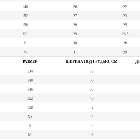
146
26
22
152
27
23
158
28
25
XS
29
26,5
S
30
28
M
31
29
РАЗМЕР
ШИРИНА ПОД ГРУДЬЮ, СМ
ДЛ
134
35
140
36
146
38
152
40
158
42
XS
44
S
46
M
48