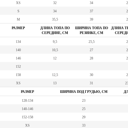
XS
32
34
2
S
34
37
2
M
35,5
39
2
РАЗМЕР
ДЛИНА ТОПА ПО
ШИРИНА ТОПА ПО
ДЛИНА Т
СЕРЕДИНЕ, СМ
РЕЗИНКЕ, СМ
СЕРЕДИ
134
9,5
25,5
2
140
10,5
27
2
146
12
28
2
152
158
12,5
30
2
XS
13
31
23
РАЗМЕР
ШИРИНА ПОД ГРУДЬЮ, СМ
ДЛ
128-134
23
140-146
25
152-158
29
XS
33