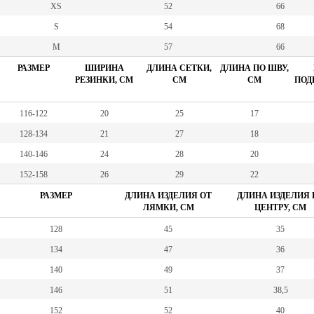
XS
52
66
S
54
68
M
57
66
РАЗМЕР
ШИРИНА
ДЛИНА СЕТКИ,
ДЛИНА ПО ШВУ,
РЕЗИНКИ, СМ
СМ
СМ
ПОД
116-122
20
25
17
128-134
21
27
18
140-146
24
28
20
152-158
26
29
22
РАЗМЕР
ДЛИНА ИЗДЕЛИЯ ОТ
ДЛИНА ИЗДЕЛИЯ 
ЛЯМКИ, СМ
ЦЕНТРУ, СМ
128
45
35
134
47
36
140
49
37
146
51
38,5
152
52
40