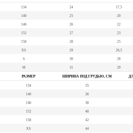
134
24
17,5
140
25
20
146
26
22
152
27
23
158
28
25
XS
29
26,5
S
30
28
M
31
29
РАЗМЕР
ШИРИНА ПОД ГРУДЬЮ, СМ
ДЛ
134
35
140
36
146
38
152
40
158
42
XS
44