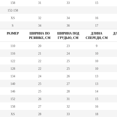
158
31
33
15
152-158
XS
32
34
16
S
34
36
17
РАЗМЕР
ШИРИНА ПО
ШИРИНА ПОД
ДЛИНА
ДЛ
РЕЗИНКЕ, СМ
ГРУДЬЮ, СМ
СПЕРЕДИ, СМ
110
20
23
9
116
21
24
10
122
22
25
10
128
22
25
10
134
24
26
13
140
25
27
13
146
25
28
14
152
26
31
15
158
27
32
16
XS
28
33
18