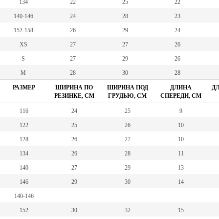
134
22
25
22
140-146
24
28
23
152-158
26
29
24
XS
27
27
26
S
27
29
26
M
28
30
28
РАЗМЕР
ШИРИНА ПО
ШИРИНА ПОД
ДЛИНА
ДЛ
РЕЗИНКЕ, СМ
ГРУДЬЮ, СМ
СПЕРЕДИ, СМ
116
24
25
9
122
25
26
10
128
26
27
10
134
26
28
11
140
27
29
13
146
29
30
14
140-146
152
30
32
15