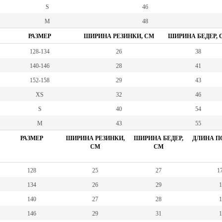
S
46
M
48
РАЗМЕР
ШИРИНА РЕЗИНКИ, СМ
ШИРИНА БЕДЕР, 
128-134
26
38
140-146
28
41
152-158
29
43
XS
32
46
S
40
54
M
43
55
РАЗМЕР
ШИРИНА РЕЗИНКИ,
ШИРИНА БЕДЕР,
ДЛИНА ПО
СМ
СМ
128
25
27
17
134
26
29
1
140
27
28
1
146
29
31
1