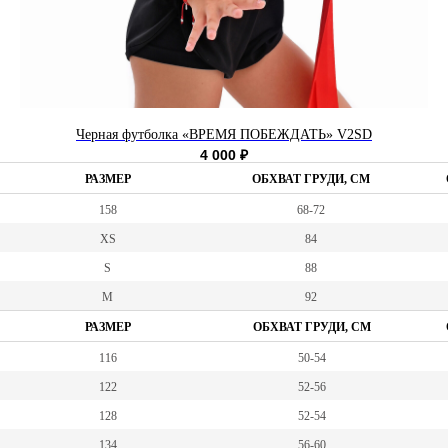
Черная футболка «ВРЕМЯ ПОБЕЖДАТЬ» V2SD
4 000
₽
РАЗМЕР
ОБХВАТ ГРУДИ, СМ
158
68-72
XS
84
S
88
M
92
РАЗМЕР
ОБХВАТ ГРУДИ, СМ
116
50-54
122
52-56
128
52-54
134
56-60