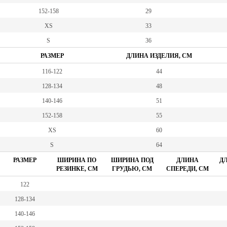
152-158
29
XS
33
S
36
РАЗМЕР
ДЛИНА ИЗДЕЛИЯ, СМ
116-122
44
128-134
48
140-146
51
152-158
55
XS
60
S
64
РАЗМЕР
ШИРИНА ПО
ШИРИНА ПОД
ДЛИНА
ДЛ
РЕЗИНКЕ, СМ
ГРУДЬЮ, СМ
СПЕРЕДИ, СМ
122
128-134
140-146