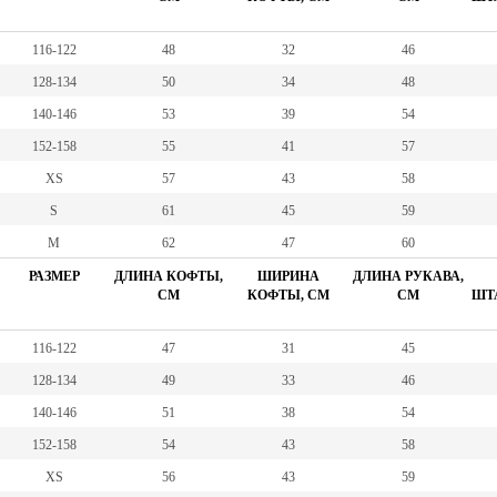
116-122
48
32
46
128-134
50
34
48
140-146
53
39
54
152-158
55
41
57
XS
57
43
58
S
61
45
59
M
62
47
60
РАЗМЕР
ДЛИНА КОФТЫ,
ШИРИНА
ДЛИНА РУКАВА,
СМ
КОФТЫ, СМ
СМ
ШТА
116-122
47
31
45
128-134
49
33
46
140-146
51
38
54
152-158
54
43
58
XS
56
43
59