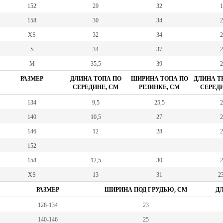
152
29
32
1
158
30
34
2
XS
32
34
2
S
34
37
2
M
35,5
39
2
РАЗМЕР
ДЛИНА ТОПА ПО
ШИРИНА ТОПА ПО
ДЛИНА Т
СЕРЕДИНЕ, СМ
РЕЗИНКЕ, СМ
СЕРЕДИ
134
9,5
25,5
2
140
10,5
27
2
146
12
28
2
152
158
12,5
30
2
XS
13
31
23
РАЗМЕР
ШИРИНА ПОД ГРУДЬЮ, СМ
ДЛ
128-134
23
140-146
25