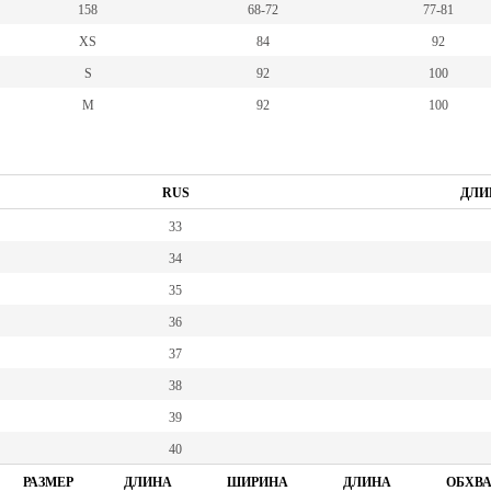
158
68-72
77-81
XS
84
92
S
92
100
M
92
100
RUS
ДЛИ
33
34
35
36
37
38
39
40
РАЗМЕР
ДЛИНА
ШИРИНА
ДЛИНА
ОБХВА