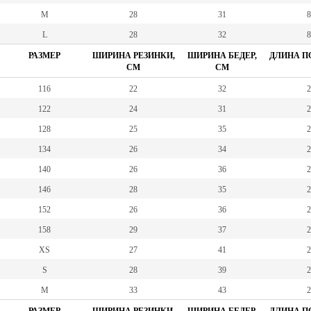
M
28
31
8
L
28
32
8
РАЗМЕР
ШИРИНА РЕЗИНКИ,
ШИРИНА БЕДЕР,
ДЛИНА ПО
СМ
СМ
116
22
32
2
122
24
31
2
128
25
35
2
134
26
34
2
140
26
36
2
146
28
35
2
152
26
36
2
158
29
37
2
XS
27
41
2
S
28
39
2
M
33
43
2