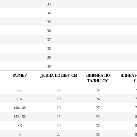
33
34
35
36
37
38
39
40
РАЗМЕР
ДЛИНА ПО ШВУ, СМ
ШИРИНА ПО
ДЛИНА И
ТАЛИИ, СМ
С
128
20
24
7
134
20
24
7
140-146
20
27
7
152-158
25
29
8
XS
26
30
8
S
27
30
8