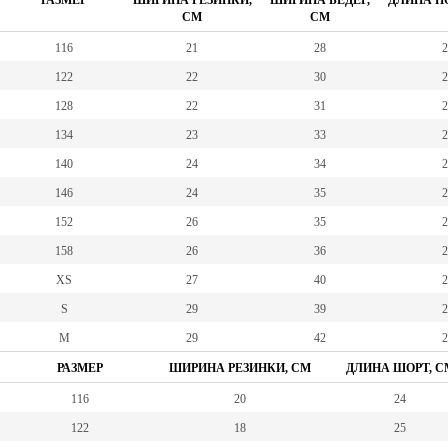
РАЗМЕР
ШИРИНА РЕЗИНКИ,
ШИРИНА БЕДЕР,
ДЛИНА ПО
СМ
СМ
116
21
28
2
122
22
30
2
128
22
31
2
134
23
33
2
140
24
34
2
146
24
35
2
152
26
35
2
158
26
36
2
XS
27
40
2
S
29
39
2
M
29
42
2
РАЗМЕР
ШИРИНА РЕЗИНКИ, СМ
ДЛИНА ШОРТ, С
116
20
24
122
18
25