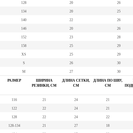
128
20
26
134
20
25
140
22
26
146
20
26
152
23
28
158
25
29
XS
25
29
S
26
30
M
27
30
РАЗМЕР
ШИРИНА
ДЛИНА СЕТКИ,
ДЛИНА ПО ШВУ,
РЕЗИНКИ, СМ
СМ
СМ
ПОД
116
21
24
21
122
22
24
21
128
22
24
22
128-134
21
27
18