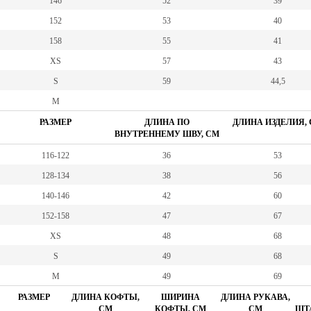
146
52
39
152
53
40
158
55
41
XS
57
43
S
59
44,5
M
РАЗМЕР
ДЛИНА ПО
ДЛИНА ИЗДЕЛИЯ,
ВНУТРЕННЕМУ ШВУ, СМ
116-122
36
53
128-134
38
56
140-146
42
60
152-158
47
67
XS
48
68
S
49
68
M
49
69
РАЗМЕР
ДЛИНА КОФТЫ,
ШИРИНА
ДЛИНА РУКАВА,
СМ
КОФТЫ, СМ
СМ
ШТА