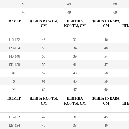
S
49
68
M
49
69
РАЗМЕР
ДЛИНА КОФТЫ,
ШИРИНА
ДЛИНА РУКАВА,
СМ
КОФТЫ, СМ
СМ
ШТА
116-122
48
32
46
128-134
50
34
48
140-146
53
39
54
152-158
55
41
57
XS
57
43
58
S
61
45
59
M
62
47
60
РАЗМЕР
ДЛИНА КОФТЫ,
ШИРИНА
ДЛИНА РУКАВА,
СМ
КОФТЫ, СМ
СМ
ШТА
116-122
47
31
45
128-134
49
33
46