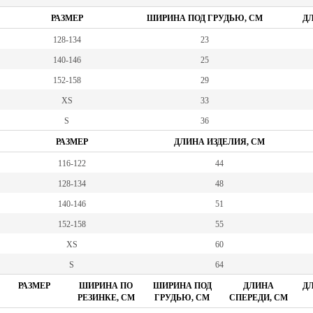
РАЗМЕР
ШИРИНА ПОД ГРУДЬЮ, СМ
ДЛ
128-134
23
140-146
25
152-158
29
XS
33
S
36
РАЗМЕР
ДЛИНА ИЗДЕЛИЯ, СМ
116-122
44
128-134
48
140-146
51
152-158
55
XS
60
S
64
РАЗМЕР
ШИРИНА ПО
ШИРИНА ПОД
ДЛИНА
ДЛ
РЕЗИНКЕ, СМ
ГРУДЬЮ, СМ
СПЕРЕДИ, СМ