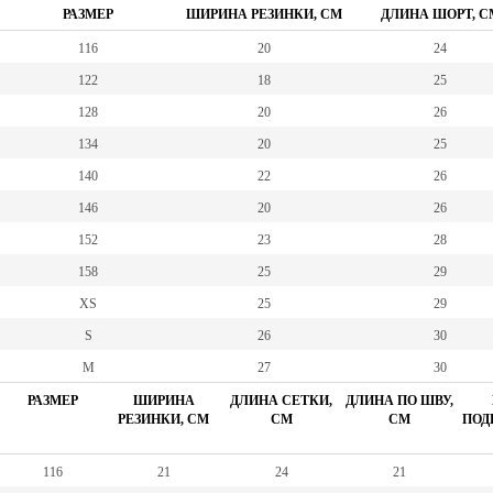
РАЗМЕР
ШИРИНА РЕЗИНКИ, СМ
ДЛИНА ШОРТ, С
116
20
24
122
18
25
128
20
26
134
20
25
140
22
26
146
20
26
152
23
28
158
25
29
XS
25
29
S
26
30
M
27
30
РАЗМЕР
ШИРИНА
ДЛИНА СЕТКИ,
ДЛИНА ПО ШВУ,
РЕЗИНКИ, СМ
СМ
СМ
ПОД
116
21
24
21