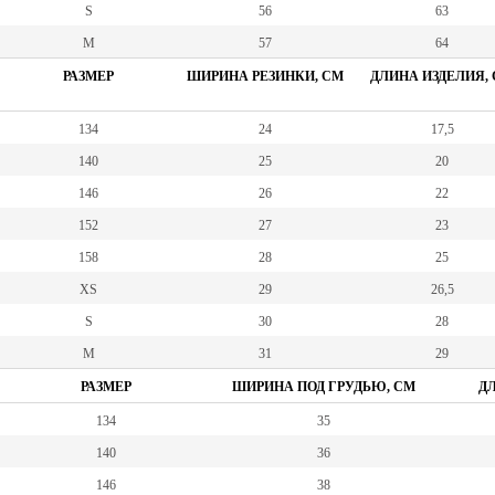
S
56
63
M
57
64
РАЗМЕР
ШИРИНА РЕЗИНКИ, СМ
ДЛИНА ИЗДЕЛИЯ,
134
24
17,5
140
25
20
146
26
22
152
27
23
158
28
25
XS
29
26,5
S
30
28
M
31
29
РАЗМЕР
ШИРИНА ПОД ГРУДЬЮ, СМ
ДЛ
134
35
140
36
146
38