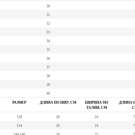
30
31
32
33
34
35
36
37
38
39
40
РАЗМЕР
ДЛИНА ПО ШВУ, СМ
ШИРИНА ПО
ДЛИНА И
ТАЛИИ, СМ
С
128
20
24
7
134
20
24
7
140-146
20
27
7