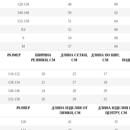
128-134
48
60
140-146
50
62
152-158
51
64
XS
52
66
S
54
68
M
57
66
РАЗМЕР
ШИРИНА
ДЛИНА СЕТКИ,
ДЛИНА ПО ШВУ,
РЕЗИНКИ, СМ
СМ
СМ
ПОД
116-122
20
25
17
128-134
21
27
18
140-146
24
28
20
152-158
26
29
22
РАЗМЕР
ДЛИНА ИЗДЕЛИЯ ОТ
ДЛИНА ИЗДЕЛИЯ 
ЛЯМКИ, СМ
ЦЕНТРУ, СМ
128
45
35