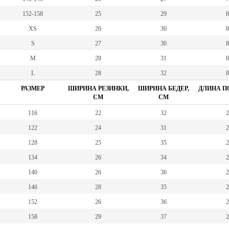
152-158
25
29
8
XS
26
30
8
S
27
30
8
M
28
31
8
L
28
32
8
РАЗМЕР
ШИРИНА РЕЗИНКИ,
ШИРИНА БЕДЕР,
ДЛИНА ПО
СМ
СМ
116
22
32
2
122
24
31
2
128
25
35
2
134
26
34
2
140
26
36
2
146
28
35
2
152
26
36
2
158
29
37
2