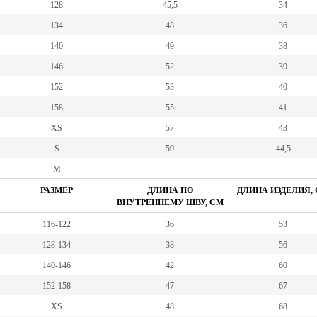
128
45,5
34
134
48
36
140
49
38
146
52
39
152
53
40
158
55
41
XS
57
43
S
59
44,5
M
РАЗМЕР
ДЛИНА ПО
ДЛИНА ИЗДЕЛИЯ,
ВНУТРЕННЕМУ ШВУ, СМ
116-122
36
53
128-134
38
56
140-146
42
60
152-158
47
67
XS
48
68