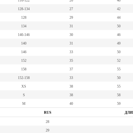
116-122
26
40
128-134
27
42
128
29
44
134
31
50
140-146
30
46
140
31
49
146
33
50
152
35
52
158
37
55
152-158
33
50
XS
38
55
S
38
58
M
40
59
RUS
ДЛИ
28
29