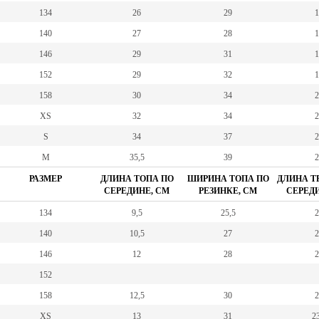
134
26
29
1
140
27
28
1
146
29
31
1
152
29
32
1
158
30
34
2
XS
32
34
2
S
34
37
2
M
35,5
39
2
РАЗМЕР
ДЛИНА ТОПА ПО
ШИРИНА ТОПА ПО
ДЛИНА Т
СЕРЕДИНЕ, СМ
РЕЗИНКЕ, СМ
СЕРЕДИ
134
9,5
25,5
2
140
10,5
27
2
146
12
28
2
152
158
12,5
30
2
XS
13
31
23