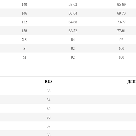
140
58-62
65-69
146
60-64
69-73
152
64-68
73-77
158
68-72
77-81
XS
84
92
S
92
100
M
92
100
RUS
ДЛИ
33
34
35
36
37
38