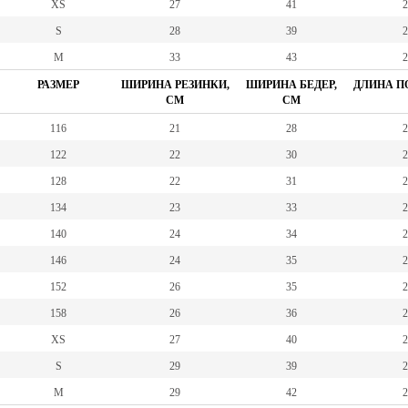
XS
27
41
2
S
28
39
2
M
33
43
2
РАЗМЕР
ШИРИНА РЕЗИНКИ,
ШИРИНА БЕДЕР,
ДЛИНА ПО
СМ
СМ
116
21
28
2
122
22
30
2
128
22
31
2
134
23
33
2
140
24
34
2
146
24
35
2
152
26
35
2
158
26
36
2
XS
27
40
2
S
29
39
2
M
29
42
2