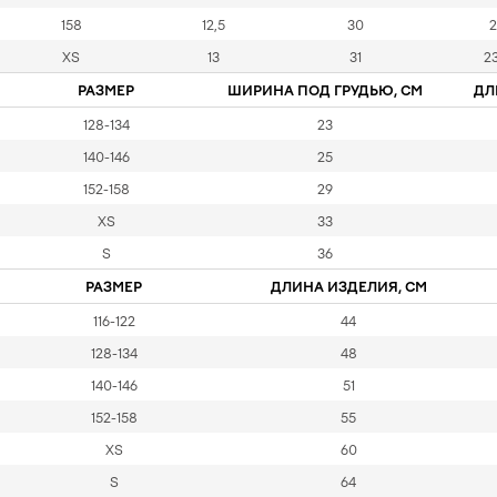
158
12,5
30
2
XS
13
31
23
РАЗМЕР
ШИРИНА ПОД ГРУДЬЮ, СМ
ДЛ
128-134
23
140-146
25
152-158
29
XS
33
S
36
РАЗМЕР
ДЛИНА ИЗДЕЛИЯ, СМ
116-122
44
128-134
48
140-146
51
152-158
55
XS
60
S
64