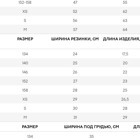
152-158
47
55
XS
52
62
S
56
63
M
57
64
РАЗМЕР
ШИРИНА РЕЗИНКИ, СМ
ДЛИНА ИЗДЕЛИЯ,
134
24
17,5
140
25
20
146
26
22
152
27
23
158
28
25
XS
29
26,5
S
30
28
M
31
29
РАЗМЕР
ШИРИНА ПОД ГРУДЬЮ, СМ
ДЛ
134
35