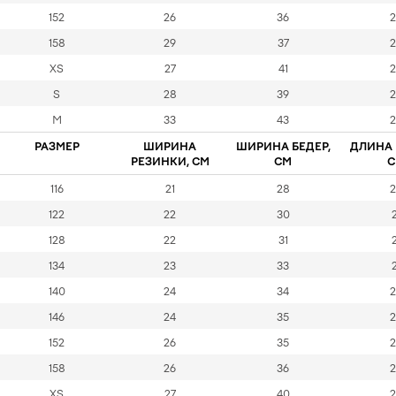
152
26
36
2
158
29
37
2
XS
27
41
2
S
28
39
2
M
33
43
2
РАЗМЕР
ШИРИНА
ШИРИНА БЕДЕР,
ДЛИНА 
РЕЗИНКИ, СМ
СМ
С
116
21
28
2
122
22
30
2
128
22
31
2
134
23
33
2
140
24
34
2
146
24
35
2
152
26
35
2
158
26
36
2
XS
27
40
2