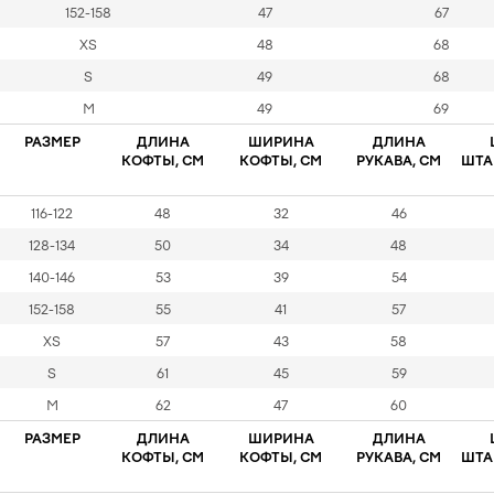
152-158
47
67
XS
48
68
S
49
68
M
49
69
РАЗМЕР
ДЛИНА
ШИРИНА
ДЛИНА
КОФТЫ, СМ
КОФТЫ, СМ
РУКАВА, СМ
ШТА
116-122
48
32
46
128-134
50
34
48
140-146
53
39
54
152-158
55
41
57
XS
57
43
58
S
61
45
59
M
62
47
60
РАЗМЕР
ДЛИНА
ШИРИНА
ДЛИНА
КОФТЫ, СМ
КОФТЫ, СМ
РУКАВА, СМ
ШТА