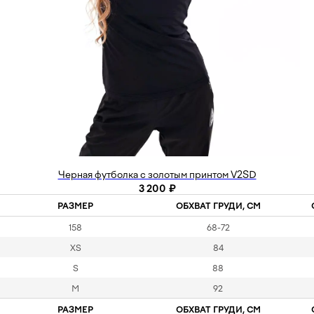
Черная футболка с золотым принтом V2SD
3 200
₽
РАЗМЕР
ОБХВАТ ГРУДИ, СМ
158
68-72
XS
84
S
88
M
92
РАЗМЕР
ОБХВАТ ГРУДИ, СМ