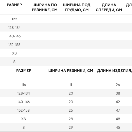
РАЗМЕР
ШИРИНА ПО
ШИРИНА ПОД
ДЛИНА
ДЛ
РЕЗИНКЕ, СМ
ГРУДЬЮ, СМ
СПЕРЕДИ, СМ
122
128-134
140-146
152-158
XS
S
РАЗМЕР
ШИРИНА РЕЗИНКИ, СМ
ДЛИНА ИЗДЕЛИЯ,
116
11
26
128-134
20
38
140-146
23
42
152-158
25
47
XS
28
48
S
29
45