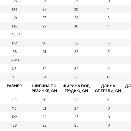
128
26
27
10
134
26
28
11
140
27
29
13
146
29
30
14
140-146
152
30
32
15
158
31
33
15
152-158
XS
32
34
16
S
34
36
17
РАЗМЕР
ШИРИНА ПО
ШИРИНА ПОД
ДЛИНА
ДЛ
РЕЗИНКЕ, СМ
ГРУДЬЮ, СМ
СПЕРЕДИ, СМ
110
20
23
9
116
21
24
10
122
22
25
10
128
22
25
10