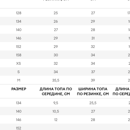
128
25
27
17
134
26
29
1
140
27
28
1
146
29
31
1
152
29
32
1
158
30
34
2
XS
32
34
2
S
34
37
2
M
35,5
39
2
РАЗМЕР
ДЛИНА ТОПА ПО
ШИРИНА ТОПА
ДЛИНА 
СЕРЕДИНЕ, СМ
ПО РЕЗИНКЕ, СМ
ПО СЕРЕ
134
9,5
25,5
2
140
10,5
27
2
146
12
28
2
152