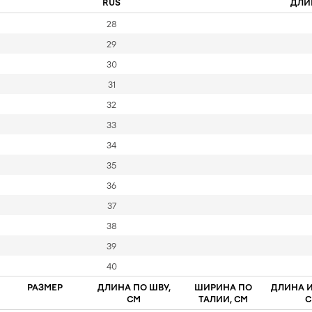
RUS
ДЛИ
28
29
30
31
32
33
34
35
36
37
38
39
40
РАЗМЕР
ДЛИНА ПО ШВУ,
ШИРИНА ПО
ДЛИНА И
СМ
ТАЛИИ, СМ
С