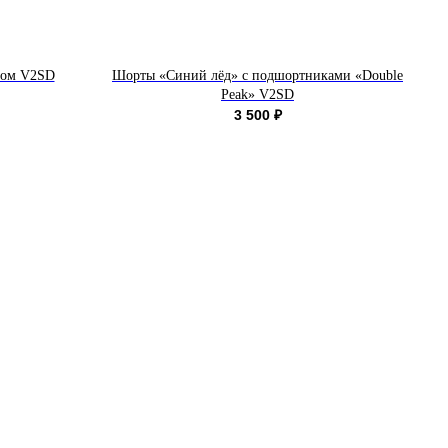
том V2SD
Шорты «Синий лёд» с подшортниками «Double
Че
Peak» V2SD
3 500
₽