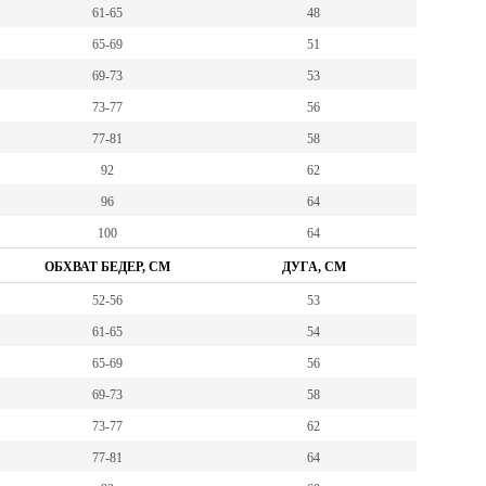
61-65
48
65-69
51
69-73
53
73-77
56
77-81
58
92
62
96
64
100
64
ОБХВАТ БЕДЕР, СМ
ДУГА, СМ
52-56
53
61-65
54
65-69
56
69-73
58
73-77
62
77-81
64