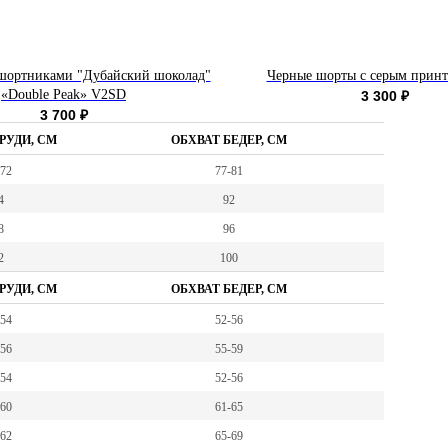
шортниками "Дубайский шоколад"
Черные шорты с серым прин
«Double Peak» V2SD
3 300
₽
3 700
₽
РУДИ, СМ
ОБХВАТ БЕДЕР, СМ
-72
77-81
4
92
8
96
2
100
РУДИ, СМ
ОБХВАТ БЕДЕР, СМ
-54
52-56
-56
55-59
-54
52-56
-60
61-65
-62
65-69