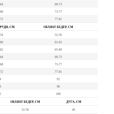
-64
69-73
-68
73-77
-72
77-81
РУДИ, СМ
ОБХВАТ БЕДЕР, СМ
-54
52-56
-60
61-65
-62
65-69
-64
69-73
-68
73-77
-72
77-81
4
92
8
96
2
100
ОБХВАТ БЕДЕР, СМ
ДУГА, СМ
52-56
46