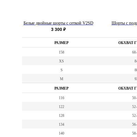
SD
Белые двойные шорты с сеткой V2SD
Шорты с под
3 300
₽
РАЗМЕР
ОБХВАТ Г
158
68
XS
8
S
8
M
9
РАЗМЕР
ОБХВАТ Г
116
50
122
52
128
52
134
56
140
58