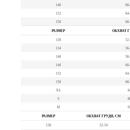
146
60
152
64
158
68
РАЗМЕР
ОБХВАТ Г
128
52
134
56
140
58
146
60
152
64
158
68
XS
8
S
8
M
9
РАЗМЕР
ОБХВАТ ГРУДИ, СМ
128
52-54