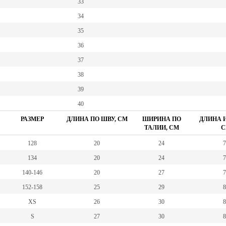
33
34
35
36
37
38
39
40
РАЗМЕР
ДЛИНА ПО ШВУ, СМ
ШИРИНА ПО
ДЛИНА И
ТАЛИИ, СМ
С
128
20
24
7
134
20
24
7
140-146
20
27
7
152-158
25
29
8
XS
26
30
8
S
27
30
8