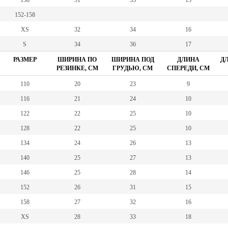
158
31
33
15
152-158
XS
32
34
16
S
34
36
17
РАЗМЕР
ШИРИНА ПО
ШИРИНА ПОД
ДЛИНА
ДЛ
РЕЗИНКЕ, СМ
ГРУДЬЮ, СМ
СПЕРЕДИ, СМ
110
20
23
9
116
21
24
10
122
22
25
10
128
22
25
10
134
24
26
13
140
25
27
13
146
25
28
14
152
26
31
15
158
27
32
16
XS
28
33
18