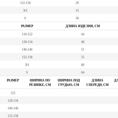
152-158
29
XS
33
S
36
РАЗМЕР
ДЛИНА ИЗДЕЛИЯ, СМ
116-122
44
128-134
48
140-146
51
152-158
55
XS
60
S
64
РАЗМЕР
ШИРИНА ПО
ШИРИНА ПОД
ДЛИНА
ДЛ
РЕЗИНКЕ, СМ
ГРУДЬЮ, СМ
СПЕРЕДИ, СМ
122
128-134
140-146
152-158