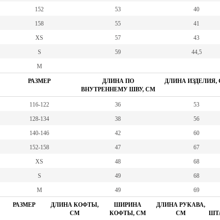
152
53
40
158
55
41
XS
57
43
S
59
44,5
M
РАЗМЕР
ДЛИНА ПО
ДЛИНА ИЗДЕЛИЯ,
ВНУТРЕННЕМУ ШВУ, СМ
116-122
36
53
128-134
38
56
140-146
42
60
152-158
47
67
XS
48
68
S
49
68
M
49
69
РАЗМЕР
ДЛИНА КОФТЫ,
ШИРИНА
ДЛИНА РУКАВА,
СМ
КОФТЫ, СМ
СМ
ШТА