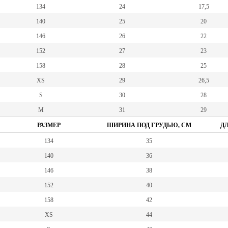
134
24
17,5
140
25
20
146
26
22
152
27
23
158
28
25
XS
29
26,5
S
30
28
M
31
29
РАЗМЕР
ШИРИНА ПОД ГРУДЬЮ, СМ
ДЛ
134
35
140
36
146
38
152
40
158
42
XS
44