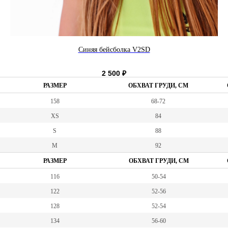
Синяя бейсболка V2SD
2 500
₽
РАЗМЕР
ОБХВАТ ГРУДИ, СМ
158
68-72
XS
84
S
88
M
92
РАЗМЕР
ОБХВАТ ГРУДИ, СМ
116
50-54
122
52-56
128
52-54
134
56-60