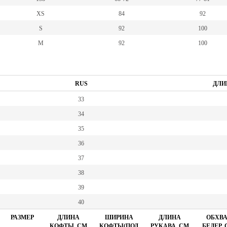
XS
84
92
S
92
100
M
92
100
RUS
ДЛИ
33
34
35
36
37
38
39
40
РАЗМЕР
ДЛИНА
ШИРИНА
ДЛИНА
ОБХВА
КОФТЫ, СМ
КОФТЫ(ПОД
РУКАВА, СМ
БЕДЕР,