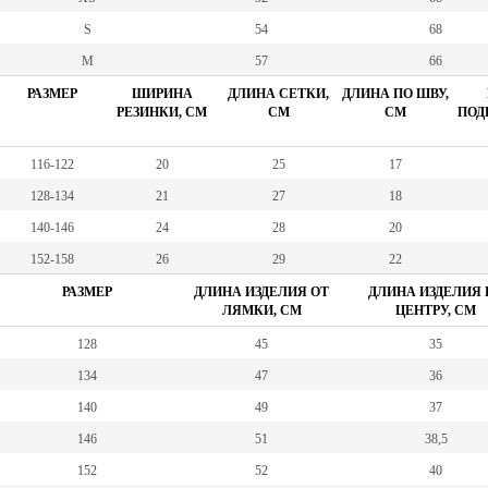
S
54
68
M
57
66
РАЗМЕР
ШИРИНА
ДЛИНА СЕТКИ,
ДЛИНА ПО ШВУ,
РЕЗИНКИ, СМ
СМ
СМ
ПОД
116-122
20
25
17
128-134
21
27
18
140-146
24
28
20
152-158
26
29
22
РАЗМЕР
ДЛИНА ИЗДЕЛИЯ ОТ
ДЛИНА ИЗДЕЛИЯ 
ЛЯМКИ, СМ
ЦЕНТРУ, СМ
128
45
35
134
47
36
140
49
37
146
51
38,5
152
52
40