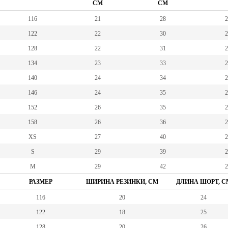
СМ
СМ
116
21
28
2
122
22
30
2
128
22
31
2
134
23
33
2
140
24
34
2
146
24
35
2
152
26
35
2
158
26
36
2
XS
27
40
2
S
29
39
2
M
29
42
2
РАЗМЕР
ШИРИНА РЕЗИНКИ, СМ
ДЛИНА ШОРТ, С
116
20
24
122
18
25
128
20
26