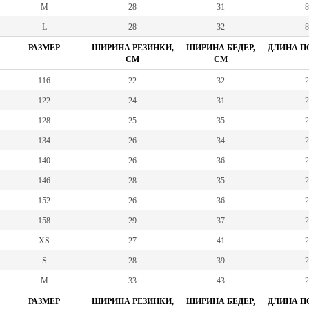
M
28
31
8
L
28
32
8
РАЗМЕР
ШИРИНА РЕЗИНКИ,
ШИРИНА БЕДЕР,
ДЛИНА ПО
СМ
СМ
116
22
32
2
122
24
31
2
128
25
35
2
134
26
34
2
140
26
36
2
146
28
35
2
152
26
36
2
158
29
37
2
XS
27
41
2
S
28
39
2
M
33
43
2
РАЗМЕР
ШИРИНА РЕЗИНКИ,
ШИРИНА БЕДЕР,
ДЛИНА ПО