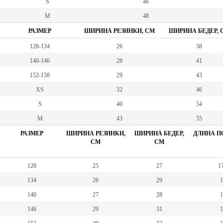
S
46
M
48
РАЗМЕР
ШИРИНА РЕЗИНКИ, СМ
ШИРИНА БЕДЕР, 
128-134
26
38
140-146
28
41
152-158
29
43
XS
32
46
S
40
54
M
43
55
РАЗМЕР
ШИРИНА РЕЗИНКИ,
ШИРИНА БЕДЕР,
ДЛИНА ПО
СМ
СМ
128
25
27
17
134
26
29
1
140
27
28
1
146
29
31
1