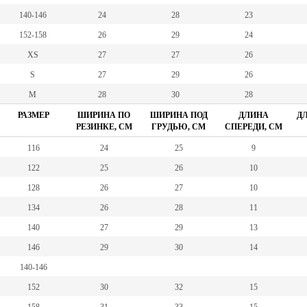
140-146
24
28
23
152-158
26
29
24
XS
27
27
26
S
27
29
26
M
28
30
28
РАЗМЕР
ШИРИНА ПО
ШИРИНА ПОД
ДЛИНА
ДЛ
РЕЗИНКЕ, СМ
ГРУДЬЮ, СМ
СПЕРЕДИ, СМ
116
24
25
9
122
25
26
10
128
26
27
10
134
26
28
11
140
27
29
13
146
29
30
14
140-146
152
30
32
15