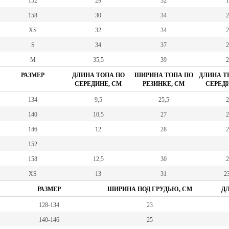
152
29
32
1
158
30
34
2
XS
32
34
2
S
34
37
2
M
35,5
39
2
РАЗМЕР
ДЛИНА ТОПА ПО
ШИРИНА ТОПА ПО
ДЛИНА Т
СЕРЕДИНЕ, СМ
РЕЗИНКЕ, СМ
СЕРЕДИ
134
9,5
25,5
2
140
10,5
27
2
146
12
28
2
152
158
12,5
30
2
XS
13
31
23
РАЗМЕР
ШИРИНА ПОД ГРУДЬЮ, СМ
ДЛ
128-134
23
140-146
25