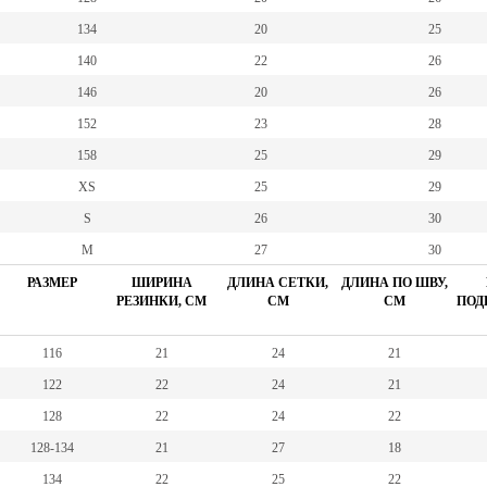
134
20
25
140
22
26
146
20
26
152
23
28
158
25
29
XS
25
29
S
26
30
M
27
30
РАЗМЕР
ШИРИНА
ДЛИНА СЕТКИ,
ДЛИНА ПО ШВУ,
РЕЗИНКИ, СМ
СМ
СМ
ПОД
116
21
24
21
122
22
24
21
128
22
24
22
128-134
21
27
18
134
22
25
22