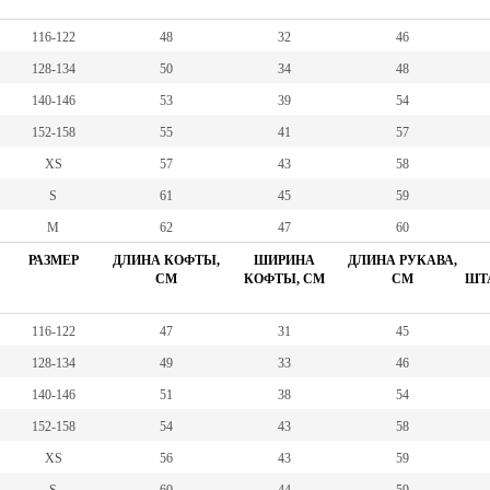
116-122
48
32
46
128-134
50
34
48
140-146
53
39
54
152-158
55
41
57
XS
57
43
58
S
61
45
59
M
62
47
60
РАЗМЕР
ДЛИНА КОФТЫ,
ШИРИНА
ДЛИНА РУКАВА,
СМ
КОФТЫ, СМ
СМ
ШТА
116-122
47
31
45
128-134
49
33
46
140-146
51
38
54
152-158
54
43
58
XS
56
43
59