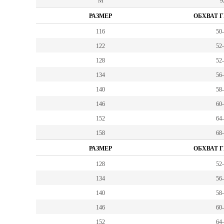
M
9
РАЗМЕР
ОБХВАТ Г
116
50
122
52
128
52
134
56
140
58
146
60
152
64
158
68
РАЗМЕР
ОБХВАТ Г
128
52
134
56
140
58
146
60
152
64