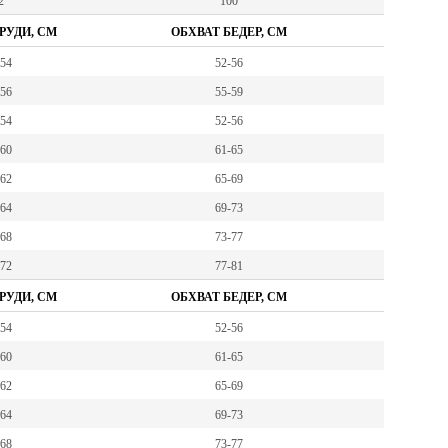
2
100
РУДИ, СМ
ОБХВАТ БЕДЕР, СМ
-54
52-56
-56
55-59
-54
52-56
-60
61-65
-62
65-69
-64
69-73
-68
73-77
-72
77-81
РУДИ, СМ
ОБХВАТ БЕДЕР, СМ
-54
52-56
-60
61-65
-62
65-69
-64
69-73
-68
73-77