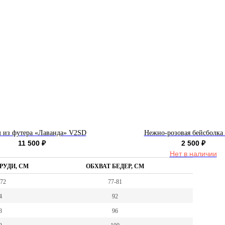
 из футера «Лаванда» V2SD
Нежно-розовая бейсболка
11 500
₽
2 500
₽
Нет в наличии
РУДИ, СМ
ОБХВАТ БЕДЕР, СМ
-72
77-81
4
92
8
96