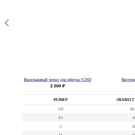
Васильковый чехол для обруча V2SD
Костюм
2 000
₽
РАЗМЕР
ОБХВАТ Г
158
68
XS
8
S
8