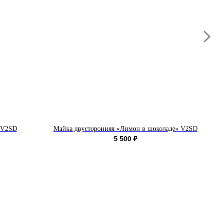
 V2SD
Майка двусторонняя «Лимон в шоколаде» V2SD
5 500
₽