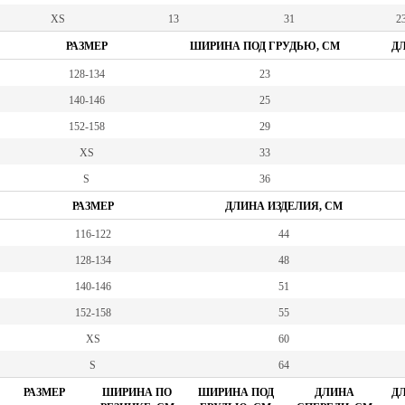
XS
13
31
23
РАЗМЕР
ШИРИНА ПОД ГРУДЬЮ, СМ
ДЛ
128-134
23
140-146
25
152-158
29
XS
33
S
36
РАЗМЕР
ДЛИНА ИЗДЕЛИЯ, СМ
116-122
44
128-134
48
140-146
51
152-158
55
XS
60
S
64
РАЗМЕР
ШИРИНА ПО
ШИРИНА ПОД
ДЛИНА
ДЛ