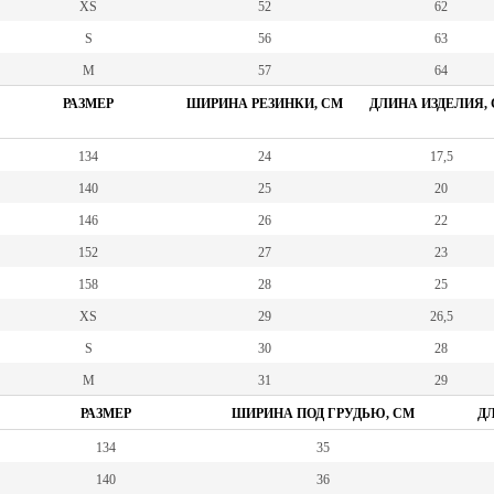
XS
52
62
S
56
63
M
57
64
РАЗМЕР
ШИРИНА РЕЗИНКИ, СМ
ДЛИНА ИЗДЕЛИЯ,
134
24
17,5
140
25
20
146
26
22
152
27
23
158
28
25
XS
29
26,5
S
30
28
M
31
29
РАЗМЕР
ШИРИНА ПОД ГРУДЬЮ, СМ
ДЛ
134
35
140
36