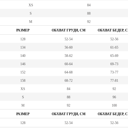
XS
84
S
88
M
92
РАЗМЕР
ОБХВАТ ГРУДИ, СМ
ОБХВАТ БЕДЕР, 
128
52-54
52-56
134
56-60
61-65
140
58-62
65-69
146
60-64
69-73
152
64-68
73-77
158
68-72
77-81
XS
84
92
S
88
96
M
92
100
РАЗМЕР
ОБХВАТ ГРУДИ, СМ
ОБХВАТ БЕДЕР, 
128
52-54
52-56