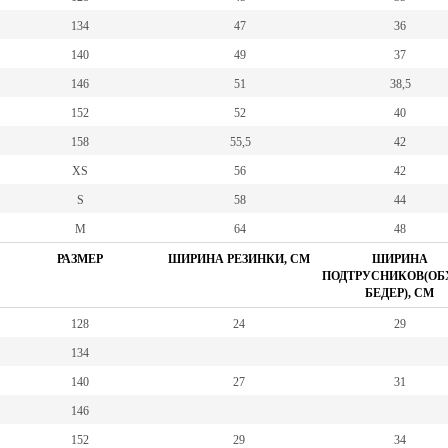
134
47
36
140
49
37
146
51
38,5
152
52
40
158
55,5
42
XS
56
42
S
58
44
M
64
48
РАЗМЕР
ШИРИНА РЕЗИНКИ, СМ
ШИРИНА
ПОДТРУСНИКОВ(ОБ
БЕДЕР), СМ
128
24
29
134
140
27
31
146
152
29
34