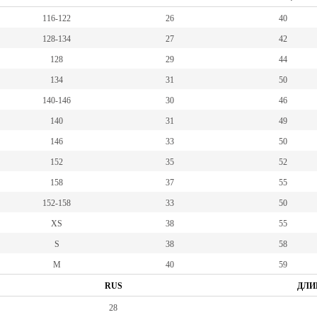
116-122
26
40
128-134
27
42
128
29
44
134
31
50
140-146
30
46
140
31
49
146
33
50
152
35
52
158
37
55
152-158
33
50
XS
38
55
S
38
58
M
40
59
RUS
ДЛИ
28