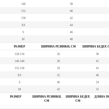
146
38
152
40
158
42
XS
44
S
46
M
48
РАЗМЕР
ШИРИНА РЕЗИНКИ, СМ
ШИРИНА БЕДЕР, 
128-134
26
38
140-146
28
41
152-158
29
43
XS
32
46
S
40
54
M
43
55
РАЗМЕР
ШИРИНА РЕЗИНКИ,
ШИРИНА БЕДЕР,
ДЛИНА ПО
СМ
СМ