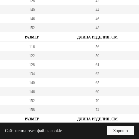
128
42
140
44
146
46
152
48
РАЗМЕР
ДЛИНА ИЗДЕЛИЯ, СМ
116
56
122
59
128
61
134
62
140
65
146
69
152
70
158
74
РАЗМЕР
ДЛИНА ИЗДЕЛИЯ, СМ
116
Сайт использует файлы cookie
Хорошо
122
42