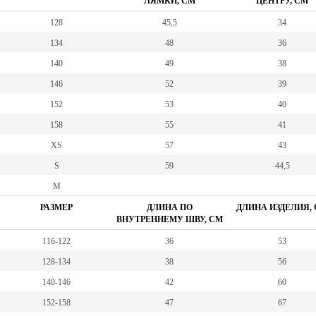
ЛЯМКИ, СМ
ЦЕНТРУ, СМ
128
45,5
34
134
48
36
140
49
38
146
52
39
152
53
40
158
55
41
XS
57
43
S
59
44,5
M
РАЗМЕР
ДЛИНА ПО
ДЛИНА ИЗДЕЛИЯ,
ВНУТРЕННЕМУ ШВУ, СМ
116-122
36
53
128-134
38
56
140-146
42
60
152-158
47
67