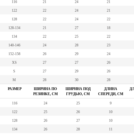
116
21
24
21
122
22
24
21
128
22
24
22
128-134
21
27
18
134
22
25
22
140-146
24
28
23
152-158
26
29
24
XS
27
27
26
S
27
29
26
M
28
30
28
РАЗМЕР
ШИРИНА ПО
ШИРИНА ПОД
ДЛИНА
ДЛ
РЕЗИНКЕ, СМ
ГРУДЬЮ, СМ
СПЕРЕДИ, СМ
116
24
25
9
122
25
26
10
128
26
27
10
134
26
28
11