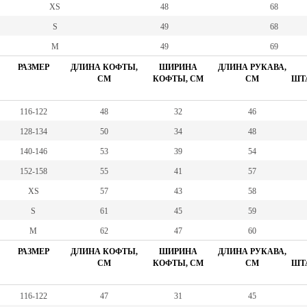
XS
48
68
S
49
68
M
49
69
РАЗМЕР
ДЛИНА КОФТЫ,
ШИРИНА
ДЛИНА РУКАВА,
СМ
КОФТЫ, СМ
СМ
ШТА
116-122
48
32
46
128-134
50
34
48
140-146
53
39
54
152-158
55
41
57
XS
57
43
58
S
61
45
59
M
62
47
60
РАЗМЕР
ДЛИНА КОФТЫ,
ШИРИНА
ДЛИНА РУКАВА,
СМ
КОФТЫ, СМ
СМ
ШТА
116-122
47
31
45