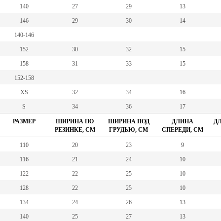
140
27
29
13
146
29
30
14
140-146
152
30
32
15
158
31
33
15
152-158
XS
32
34
16
S
34
36
17
РАЗМЕР
ШИРИНА ПО
ШИРИНА ПОД
ДЛИНА
ДЛ
РЕЗИНКЕ, СМ
ГРУДЬЮ, СМ
СПЕРЕДИ, СМ
110
20
23
9
116
21
24
10
122
22
25
10
128
22
25
10
134
24
26
13
140
25
27
13