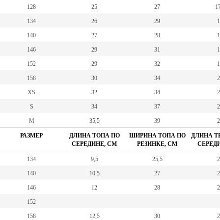
128
25
27
17
134
26
29
1
140
27
28
1
146
29
31
1
152
29
32
1
158
30
34
2
XS
32
34
2
S
34
37
2
M
35,5
39
2
РАЗМЕР
ДЛИНА ТОПА ПО
ШИРИНА ТОПА ПО
ДЛИНА Т
СЕРЕДИНЕ, СМ
РЕЗИНКЕ, СМ
СЕРЕДИ
134
9,5
25,5
2
140
10,5
27
2
146
12
28
2
152
158
12,5
30
2