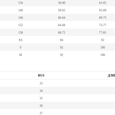
134
56-60
61-65
140
58-62
65-69
146
60-64
69-73
152
64-68
73-77
158
68-72
77-81
XS
84
92
S
92
100
M
92
100
RUS
ДЛИ
33
34
35
36
37