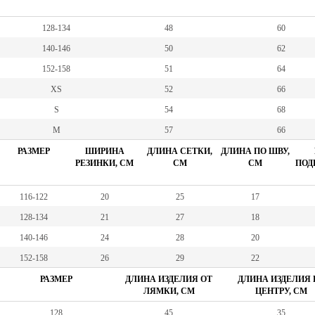
128-134
48
60
140-146
50
62
152-158
51
64
XS
52
66
S
54
68
M
57
66
РАЗМЕР
ШИРИНА
ДЛИНА СЕТКИ,
ДЛИНА ПО ШВУ,
РЕЗИНКИ, СМ
СМ
СМ
ПОД
116-122
20
25
17
128-134
21
27
18
140-146
24
28
20
152-158
26
29
22
РАЗМЕР
ДЛИНА ИЗДЕЛИЯ ОТ
ДЛИНА ИЗДЕЛИЯ 
ЛЯМКИ, СМ
ЦЕНТРУ, СМ
128
45
35