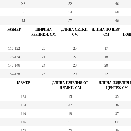
XS
52
66
S
54
68
M
57
66
РАЗМЕР
ШИРИНА
ДЛИНА СЕТКИ,
ДЛИНА ПО ШВУ,
РЕЗИНКИ, СМ
СМ
СМ
ПОД
116-122
20
25
17
128-134
21
27
18
140-146
24
28
20
152-158
26
29
22
РАЗМЕР
ДЛИНА ИЗДЕЛИЯ ОТ
ДЛИНА ИЗДЕЛИЯ 
ЛЯМКИ, СМ
ЦЕНТРУ, СМ
128
45
35
134
47
36
140
49
37
146
51
38,5
152
52
40