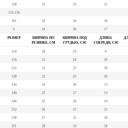
158
31
33
15
152-158
XS
32
34
16
S
34
36
17
РАЗМЕР
ШИРИНА ПО
ШИРИНА ПОД
ДЛИНА
ДЛ
РЕЗИНКЕ, СМ
ГРУДЬЮ, СМ
СПЕРЕДИ, СМ
110
20
23
9
116
21
24
10
122
22
25
10
128
22
25
10
134
24
26
13
140
25
27
13
146
25
28
14
152
26
31
15
158
27
32
16
XS
28
33
18