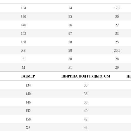
134
24
17,5
140
25
20
146
26
22
152
27
23
158
28
25
XS
29
26,5
S
30
28
M
31
29
РАЗМЕР
ШИРИНА ПОД ГРУДЬЮ, СМ
ДЛ
134
35
140
36
146
38
152
40
158
42
XS
44