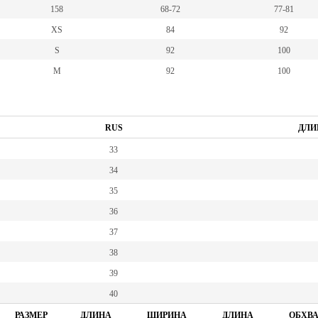
158
68-72
77-81
XS
84
92
S
92
100
M
92
100
RUS
ДЛИ
33
34
35
36
37
38
39
40
РАЗМЕР
ДЛИНА
ШИРИНА
ДЛИНА
ОБХВА