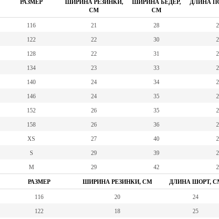
РАЗМЕР
ШИРИНА РЕЗИНКИ,
ШИРИНА БЕДЕР,
ДЛИНА ПО
СМ
СМ
116
21
28
2
122
22
30
2
128
22
31
2
134
23
33
2
140
24
34
2
146
24
35
2
152
26
35
2
158
26
36
2
XS
27
40
2
S
29
39
2
M
29
42
2
РАЗМЕР
ШИРИНА РЕЗИНКИ, СМ
ДЛИНА ШОРТ, С
116
20
24
122
18
25