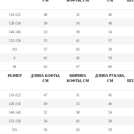
СМ
КОФТЫ, СМ
СМ
ШТА
116-122
48
32
46
128-134
50
34
48
140-146
53
39
54
152-158
55
41
57
XS
57
43
58
S
61
45
59
M
62
47
60
РАЗМЕР
ДЛИНА КОФТЫ,
ШИРИНА
ДЛИНА РУКАВА,
СМ
КОФТЫ, СМ
СМ
ШТА
116-122
47
31
45
128-134
49
33
46
140-146
51
38
54
152-158
54
43
58
XS
56
43
59