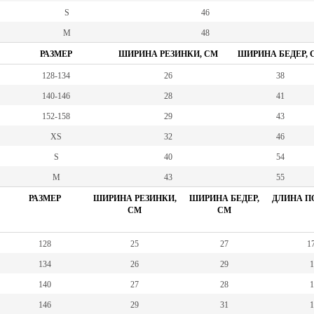
S
46
M
48
РАЗМЕР
ШИРИНА РЕЗИНКИ, СМ
ШИРИНА БЕДЕР, 
128-134
26
38
140-146
28
41
152-158
29
43
XS
32
46
S
40
54
M
43
55
РАЗМЕР
ШИРИНА РЕЗИНКИ,
ШИРИНА БЕДЕР,
ДЛИНА ПО
СМ
СМ
128
25
27
17
134
26
29
1
140
27
28
1
146
29
31
1