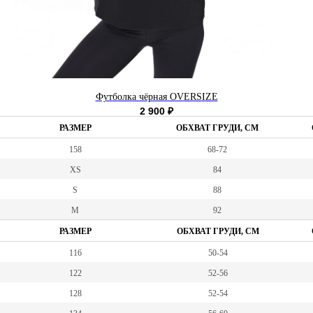
Футболка чёрная OVERSIZE
2 900
₽
РАЗМЕР
ОБХВАТ ГРУДИ, СМ
158
68-72
XS
84
S
88
M
92
РАЗМЕР
ОБХВАТ ГРУДИ, СМ
116
50-54
122
52-56
128
52-54