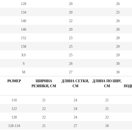
128
20
26
134
20
25
140
22
26
146
20
26
152
23
28
158
25
29
XS
25
29
S
26
30
M
27
30
РАЗМЕР
ШИРИНА
ДЛИНА СЕТКИ,
ДЛИНА ПО ШВУ,
РЕЗИНКИ, СМ
СМ
СМ
ПОД
116
21
24
21
122
22
24
21
128
22
24
22
128-134
21
27
18