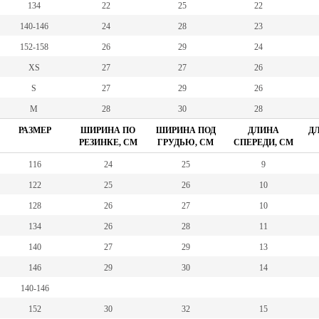
134
22
25
22
140-146
24
28
23
152-158
26
29
24
XS
27
27
26
S
27
29
26
M
28
30
28
РАЗМЕР
ШИРИНА ПО
ШИРИНА ПОД
ДЛИНА
ДЛ
РЕЗИНКЕ, СМ
ГРУДЬЮ, СМ
СПЕРЕДИ, СМ
116
24
25
9
122
25
26
10
128
26
27
10
134
26
28
11
140
27
29
13
146
29
30
14
140-146
152
30
32
15