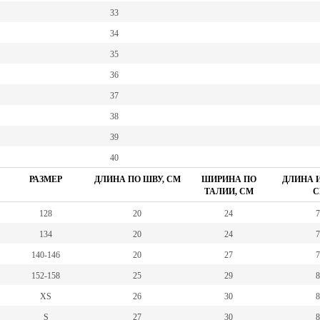
33
34
35
36
37
38
39
40
РАЗМЕР
ДЛИНА ПО ШВУ, СМ
ШИРИНА ПО
ДЛИНА И
ТАЛИИ, СМ
С
128
20
24
7
134
20
24
7
140-146
20
27
7
152-158
25
29
8
XS
26
30
8
S
27
30
8