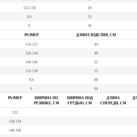
152-158
29
XS
33
S
36
РАЗМЕР
ДЛИНА ИЗДЕЛИЯ, СМ
116-122
44
128-134
48
140-146
51
152-158
55
XS
60
S
64
РАЗМЕР
ШИРИНА ПО
ШИРИНА ПОД
ДЛИНА
ДЛ
РЕЗИНКЕ, СМ
ГРУДЬЮ, СМ
СПЕРЕДИ, СМ
122
128-134
140-146