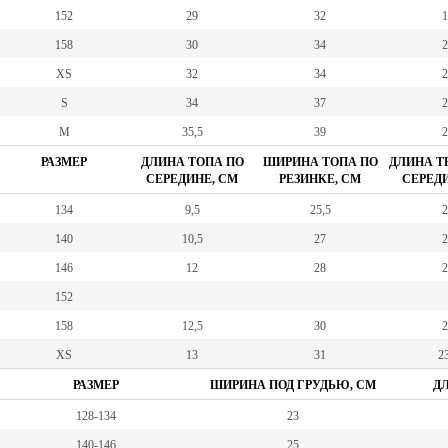
152
29
32
1
158
30
34
2
XS
32
34
2
S
34
37
2
M
35,5
39
2
РАЗМЕР
ДЛИНА ТОПА ПО
ШИРИНА ТОПА ПО
ДЛИНА Т
СЕРЕДИНЕ, СМ
РЕЗИНКЕ, СМ
СЕРЕДИ
134
9,5
25,5
2
140
10,5
27
2
146
12
28
2
152
158
12,5
30
2
XS
13
31
23
РАЗМЕР
ШИРИНА ПОД ГРУДЬЮ, СМ
ДЛ
128-134
23
140-146
25